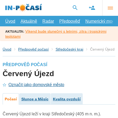
Přejít
na
hlavní
obsah
Úvod
Aktuálně
Radar
Předpověď
Numerický model
Víkend bude slunečný s letními, zítra i tropickými
AKTUALITA:
teplotami
Úvod
Předpověď počasí
Středočeský kraj
Červený Újezd
PŘEDPOVĚĎ POČASÍ
Červený Újezd
Označit jako domovské město
Počasí
Slunce a Měsíc
Kvalita ovzduší
Červený Újezd leží v kraji Středočeský (405 m n. m.).