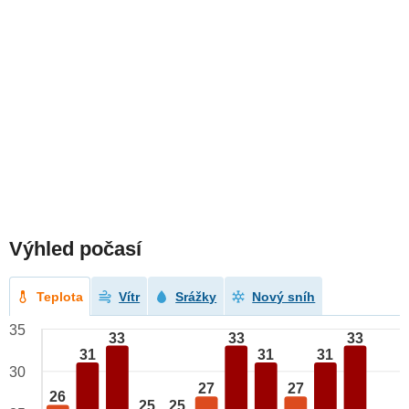
Výhled počasí
Teplota
Vítr
Srážky
Nový sníh
35
33
33
33
31
31
31
30
27
27
26
25
25