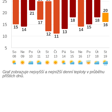
25
20
20
21
18
18
17
15
16
15
15
14
14
13
12
10
11
5
So
Ne
Po
Út
St
Čt
Pá
So
Ne
Po
Út
St
08
09
10
11
12
13
14
15
16
17
18
19
Graf zobrazuje nejvyšší a nejnižší denní teploty v průběhu
příštích dnů.