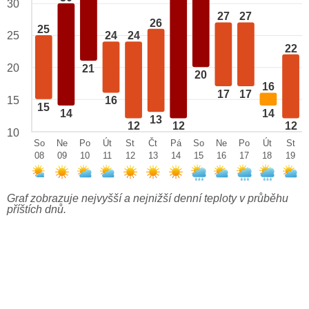
30
27
27
26
25
25
24
24
22
20
21
20
16
17
17
15
16
15
14
14
13
12
12
12
10
So
Ne
Po
Út
St
Čt
Pá
So
Ne
Po
Út
St
08
09
10
11
12
13
14
15
16
17
18
19
Graf zobrazuje nejvyšší a nejnižší denní teploty v průběhu
příštích dnů.