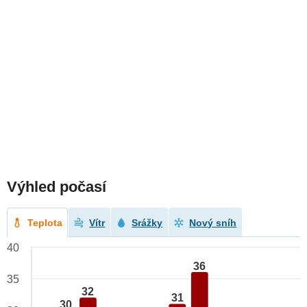
Výhled počasí
Teplota
Vítr
Srážky
Nový sníh
40
36
35
32
31
30