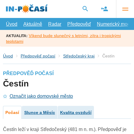
Přejít
na
hlavní
obsah
Úvod
Aktuálně
Radar
Předpověď
Numerický model
Víkend bude slunečný s letními, zítra i tropickými
AKTUALITA:
teplotami
Úvod
Předpověď počasí
Středočeský kraj
Čestín
PŘEDPOVĚĎ POČASÍ
Čestín
Označit jako domovské město
Počasí
Slunce a Měsíc
Kvalita ovzduší
Čestín leží v kraji Středočeský (481 m n. m.). Předpověď je