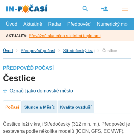
Přejít
na
hlavní
obsah
Úvod
Aktuálně
Radar
Předpověď
Numerický model
Převážně slunečno s letními teplotami
AKTUALITA:
Úvod
Předpověď počasí
Středočeský kraj
Čestlice
PŘEDPOVĚĎ POČASÍ
Čestlice
Označit jako domovské město
Počasí
Slunce a Měsíc
Kvalita ovzduší
Čestlice leží v kraji Středočeský (312 m n. m.). Předpověď je
sestavena podle několika modelů (ICON, GFS, ECMWF).