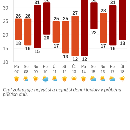
32
32
31
31
30
28
27
26
26
25
25
25
22
20
20
18
18
17
17
15
16
16
15
13
12
12
10
Pá
So
Ne
Po
Út
St
Čt
Pá
So
Ne
Po
Út
07
08
09
10
11
12
13
14
15
16
17
18
Graf zobrazuje nejvyšší a nejnižší denní teploty v průběhu
příštích dnů.