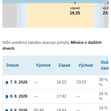
západ
vých
16:25
23:
Níže uvedená tabulka ukazuje pohyby
Měsíce v dalších
dnech
.
Ozář
Datum
Východ
Západ
Východ
část
39 % a
7. 8. 2026
—
16:25
23:53
%
28 % a
8. 8. 2026
—
17:42
—
%
18 % a
9. 8. 2026
00:48
18:44
—