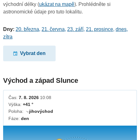
východní délky (
ukázat na mapě
). Prohlédněte si
astronomické údaje pro tuto lokalitu.
Dny:
20. března
,
21. června
,
23. září
,
21. prosince
,
dnes
,
zítra
Vybrat den
Východ a západ Slunce
Čas:
7. 8. 2026
10:08
Výška:
+41 °
Poloha:
jihovýchod
↓
Fáze:
den