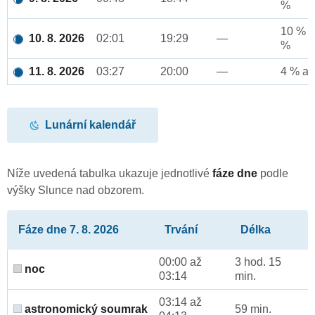
%
10 % a
10. 8. 2026
02:01
19:29
—
%
11. 8. 2026
03:27
20:00
—
4 % až
Lunární kalendář
Níže uvedená tabulka ukazuje jednotlivé
fáze dne
podle
výšky Slunce nad obzorem.
Fáze dne 7. 8. 2026
Trvání
Délka
00:00 až
3 hod. 15
noc
03:14
min.
03:14 až
astronomický soumrak
59 min.