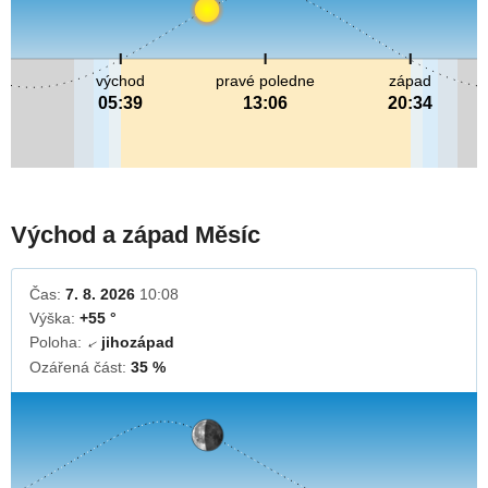
východ
pravé poledne
západ
05:39
13:06
20:34
Východ a západ Měsíc
Čas:
7. 8. 2026
10:08
Výška:
+55 °
Poloha:
jihozápad
↓
Ozářená část:
35 %