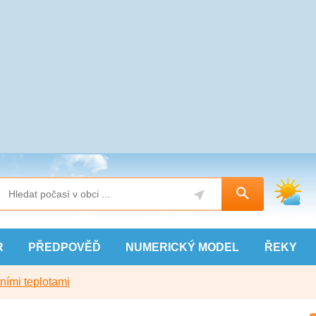
R
PŘEDPOVĚĎ
NUMERICKÝ
MODEL
ŘEKY
ními teplotami