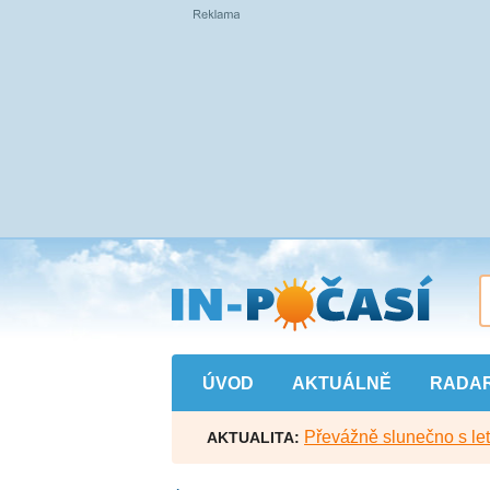
Přejít
na
hlavní
obsah
ÚVOD
AKTUÁLNĚ
RADA
Převážně slunečno s let
AKTUALITA: