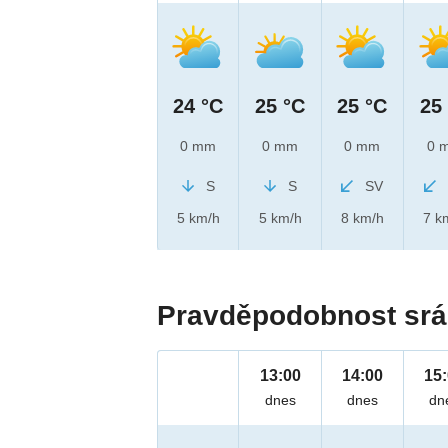
24 °C
25 °C
25 °C
25
0 mm
0 mm
0 mm
0 
S
S
SV
5 km/h
5 km/h
8 km/h
7 k
Pravděpodobnost srá
13:00
14:00
15
dnes
dnes
dn