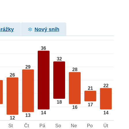
Srážky
Nový sníh
36
32
29
28
26
22
21
18
17
16
14
14
13
12
St
Čt
Pá
So
Ne
Po
Út