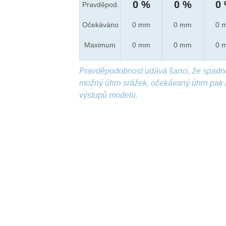
0 %
0 %
0
Pravděpod.
Očekáváno
0 mm
0 mm
0 
Maximum
0 mm
0 mm
0 
Pravděpodobnost udává šanci, že spadn
možný úhrn srážek, očekávaný úhrn pak 
výstupů modelu.