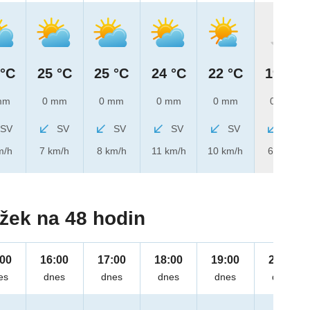
 °C
25 °C
25 °C
24 °C
22 °C
19 °C
mm
0 mm
0 mm
0 mm
0 mm
0 mm
SV
SV
SV
SV
SV
SV
m/h
7 km/h
8 km/h
11 km/h
10 km/h
6 km/h
žek na 48 hodin
:00
16:00
17:00
18:00
19:00
20:00
es
dnes
dnes
dnes
dnes
dnes