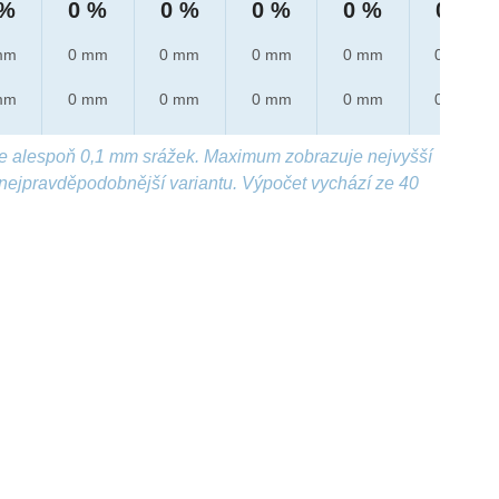
 %
0 %
0 %
0 %
0 %
0 %
mm
0 mm
0 mm
0 mm
0 mm
0 mm
mm
0 mm
0 mm
0 mm
0 mm
0 mm
e alespoň 0,1 mm srážek. Maximum zobrazuje nejvyšší
nejpravděpodobnější variantu. Výpočet vychází ze 40