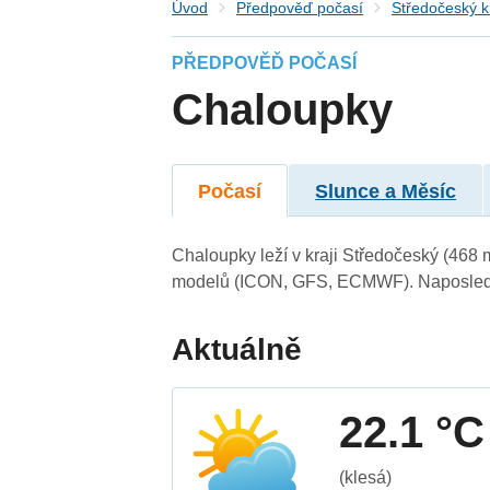
Úvod
Předpověď počasí
Středočeský k
PŘEDPOVĚĎ POČASÍ
Chaloupky
Počasí
Slunce a Měsíc
Chaloupky leží v kraji Středočeský (468 
modelů (ICON, GFS, ECMWF). Naposledy 
Aktuálně
22.1 °C
(klesá)