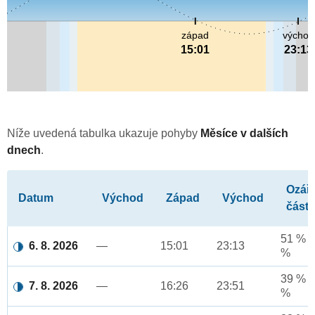
západ
východ
15:01
23:13
Níže uvedená tabulka ukazuje pohyby
Měsíce v dalších
dnech
.
Ozář
Datum
Východ
Západ
Východ
část
51 % a
6. 8. 2026
—
15:01
23:13
%
39 % a
7. 8. 2026
—
16:26
23:51
%