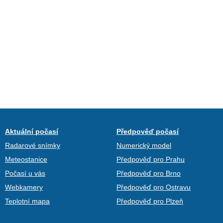
Aktuální počasí
Předpověď počasí
Radarové snímky
Numerický model
Meteostanice
Předpověď pro Prahu
Počasí u vás
Předpověď pro Brno
Webkamery
Předpověď pro Ostravu
Teplotní mapa
Předpověď pro Plzeň