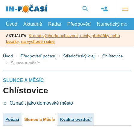
Přejít
na
hlavní
obsah
Úvod
Aktuálně
Radar
Předpověď
Numerický model
Kromě východu ochlazení, místy přeháňky nebo
AKTUALITA:
bouřky, na východě i silné
Úvod
Předpověď počasí
Středočeský kraj
Chlístovice
Slunce a měsíc
SLUNCE A MĚSÍC
Chlístovice
Označit jako domovské město
Počasí
Slunce a Měsíc
Kvalita ovzduší