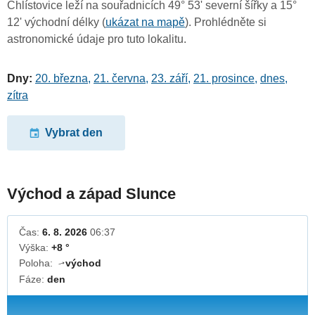
Chlístovice leží na souřadnicích 49° 53' severní šířky a 15°
12' východní délky (
ukázat na mapě
). Prohlédněte si
astronomické údaje pro tuto lokalitu.
Dny:
20. března
,
21. června
,
23. září
,
21. prosince
,
dnes
,
zítra
Vybrat den
Východ a západ Slunce
Čas:
6. 8. 2026
06:37
Výška:
+8 °
Poloha:
východ
↓
Fáze:
den