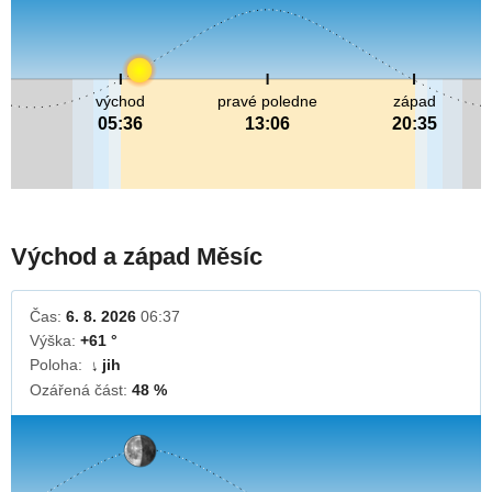
východ
pravé poledne
západ
05:36
13:06
20:35
Východ a západ Měsíc
Čas:
6. 8. 2026
06:37
Výška:
+61 °
Poloha:
jih
↓
Ozářená část:
48 %