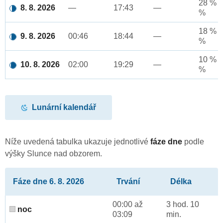
28 % a
8. 8. 2026
—
17:43
—
%
18 % a
9. 8. 2026
00:46
18:44
—
%
10 % a
10. 8. 2026
02:00
19:29
—
%
Lunární kalendář
Níže uvedená tabulka ukazuje jednotlivé
fáze dne
podle
výšky Slunce nad obzorem.
Fáze dne 6. 8. 2026
Trvání
Délka
00:00 až
3 hod. 10
noc
03:09
min.