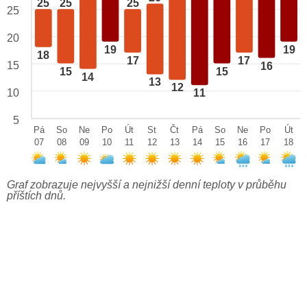
25
25
25
25
20
19
19
18
17
17
15
16
15
15
14
13
12
10
11
5
Pá
So
Ne
Po
Út
St
Čt
Pá
So
Ne
Po
Út
07
08
09
10
11
12
13
14
15
16
17
18
Graf zobrazuje nejvyšší a nejnižší denní teploty v průběhu
příštích dnů.