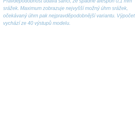
Pravděpodobnost udává šanci, že spadne alespoň 0,1 mm
srážek. Maximum zobrazuje nejvyšší možný úhrn srážek,
očekávaný úhrn pak nejpravděpodobnější variantu. Výpočet
vychází ze 40 výstupů modelu.