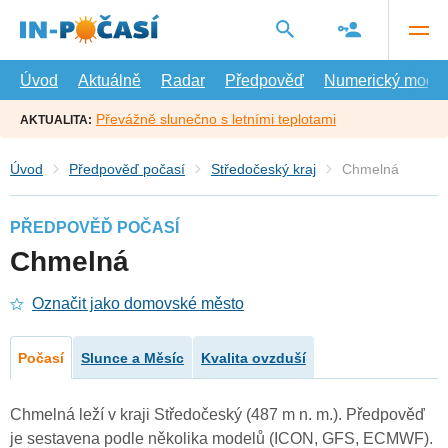
Přejít
na
hlavní
obsah
Úvod
Aktuálně
Radar
Předpověď
Numerický model
Převážně slunečno s letními teplotami
AKTUALITA:
Úvod
Předpověď počasí
Středočeský kraj
Chmelná
PŘEDPOVĚĎ POČASÍ
Chmelná
Označit jako domovské město
Počasí
Slunce a Měsíc
Kvalita ovzduší
Chmelná leží v kraji Středočeský (487 m n. m.). Předpověď
je sestavena podle několika modelů (ICON, GFS, ECMWF).