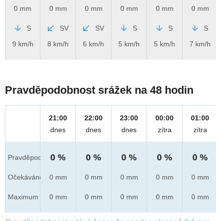
0 mm
0 mm
0 mm
0 mm
0 mm
0 mm
S
SV
SV
S
S
S
9 km/h
8 km/h
6 km/h
5 km/h
5 km/h
7 km/h
Pravděpodobnost srážek na 48 hodin
21:00
22:00
23:00
00:00
01:00
dnes
dnes
dnes
zítra
zítra
0 %
0 %
0 %
0 %
0 %
Pravděpod.
Očekáváno
0 mm
0 mm
0 mm
0 mm
0 mm
Maximum
0 mm
0 mm
0 mm
0 mm
0 mm