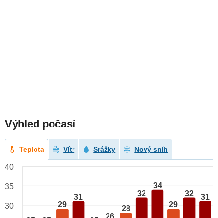
Výhled počasí
Teplota
Vítr
Srážky
Nový sníh
40
34
35
32
32
31
31
29
29
30
28
26