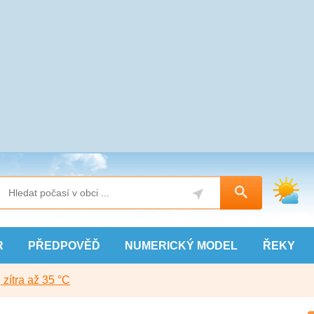
R
PŘEDPOVĚĎ
NUMERICKÝ
MODEL
ŘEKY
, zítra až 35 °C