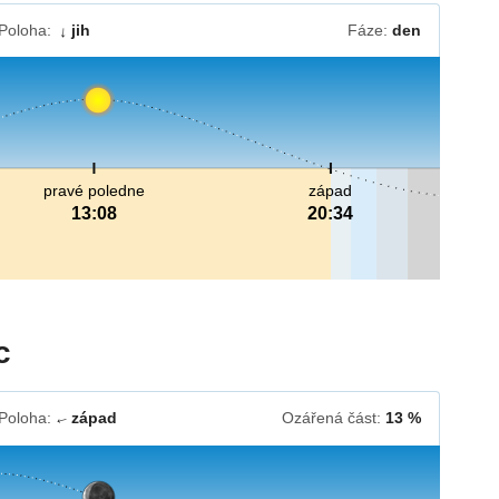
Poloha:
jih
Fáze:
den
↓
pravé poledne
západ
13:08
20:34
c
Poloha:
západ
Ozářená část:
13 %
↓