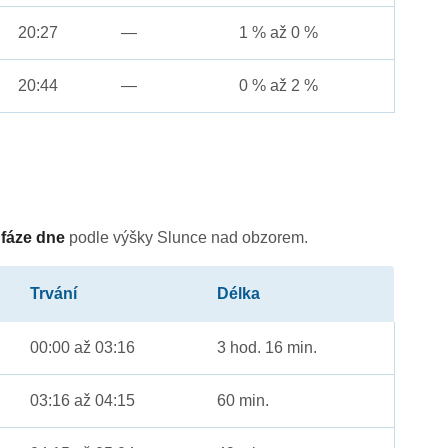
20:27
—
1 % až 0 %
20:44
—
0 % až 2 %
é
fáze dne
podle výšky Slunce nad obzorem.
Trvání
Délka
00:00 až 03:16
3 hod. 16 min.
03:16 až 04:15
60 min.