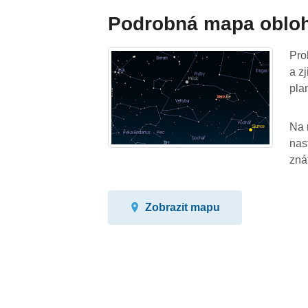
Podrobná mapa oblo
Pro
a z
pla
Na 
nas
zná
Zobrazit mapu