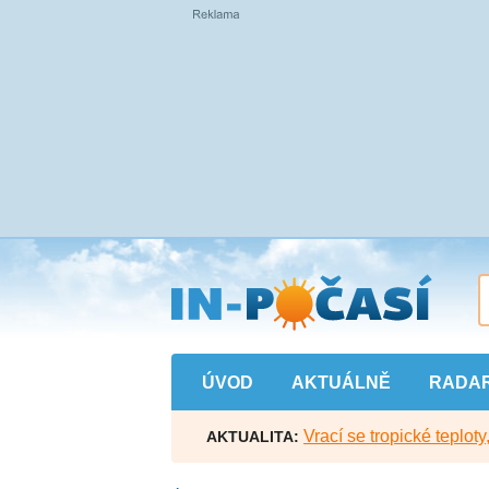
Přejít
na
hlavní
obsah
ÚVOD
AKTUÁLNĚ
RADA
Vrací se tropické teploty
AKTUALITA: