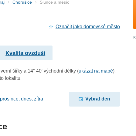
raj
Chorušice
Slunce a měsíc
Označit jako domovské město
Kvalita ovzduší
verní šířky a 14° 40' východní délky (
ukázat na mapě
).
o lokalitu.
 prosince
,
dnes
,
zítra
Vybrat den
ce