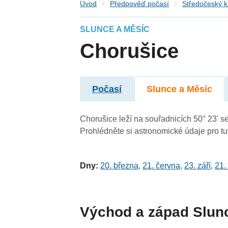
Úvod
Předpověď počasí
Středočeský k
SLUNCE A MĚSÍC
Chorušice
Počasí
Slunce a Měsíc
Chorušice leží na souřadnicích 50° 23' se
Prohlédněte si astronomické údaje pro tut
Dny:
20. března
,
21. června
,
23. září
,
21.
Východ a západ Slun