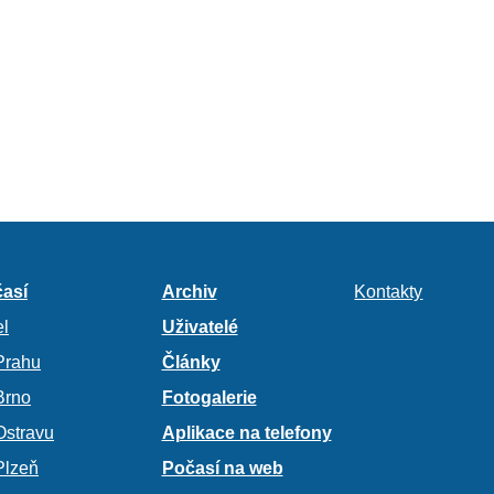
así
Archiv
Kontakty
l
Uživatelé
Prahu
Články
Brno
Fotogalerie
Ostravu
Aplikace na telefony
Plzeň
Počasí na web