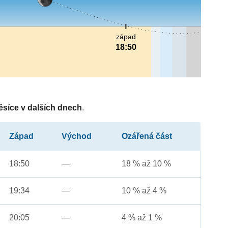
západ
18:50
ěsíce v dalších dnech
.
Západ
Východ
Ozářená část
18:50
—
18 % až 10 %
19:34
—
10 % až 4 %
20:05
—
4 % až 1 %