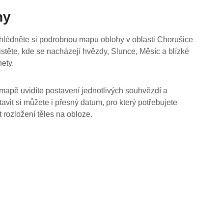
hy
hlédněte si podrobnou mapu oblohy v oblasti Chorušice
jistěte, kde se nacházejí hvězdy, Slunce, Měsíc a blízké
nety.
mapě uvidíte postavení jednotlivých souhvězdí a
tavit si můžete i přesný datum, pro který potřebujete
t rozložení těles na obloze.