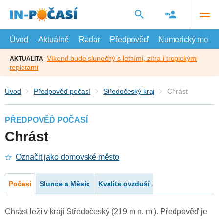
Přejít
na
hlavní
obsah
Úvod
Aktuálně
Radar
Předpověď
Numerický model
Víkend bude slunečný s letními, zítra i tropickými
AKTUALITA:
teplotami
Úvod
Předpověď počasí
Středočeský kraj
Chrást
PŘEDPOVĚĎ POČASÍ
Chrást
Označit jako domovské město
Počasí
Slunce a Měsíc
Kvalita ovzduší
Chrást leží v kraji Středočeský (219 m n. m.). Předpověď je