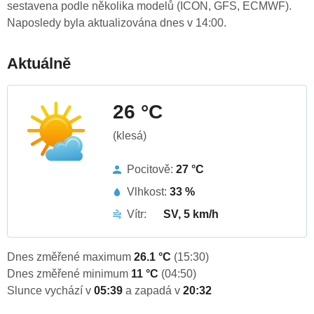
sestavena podle několika modelů (ICON, GFS, ECMWF).
Naposledy byla aktualizována dnes v 14:00.
Aktuálně
26 °C
(klesá)
Pocitově:
27 °C
Vlhkost:
33 %
Vítr:
SV, 5 km/h
Dnes změřené maximum
26.1 °C
(15:30)
Dnes změřené minimum
11 °C
(04:50)
Slunce vychází v
05:39
a zapadá v
20:32