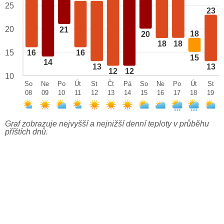
25
23
20
21
18
20
18
18
15
16
16
15
14
13
13
12
12
10
So
Ne
Po
Út
St
Čt
Pá
So
Ne
Po
Út
St
08
09
10
11
12
13
14
15
16
17
18
19
Graf zobrazuje nejvyšší a nejnižší denní teploty v průběhu
příštích dnů.