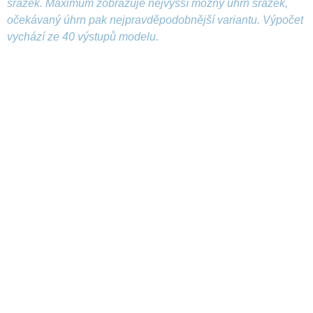
srážek. Maximum zobrazuje nejvyšší možný úhrn srážek,
očekávaný úhrn pak nejpravděpodobnější variantu. Výpočet
vychází ze 40 výstupů modelu.