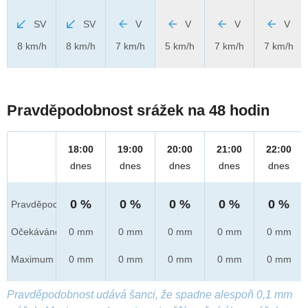
SV
SV
V
V
V
V
8 km/h
8 km/h
7 km/h
5 km/h
7 km/h
7 km/h
Pravděpodobnost srážek na 48 hodin
18:00
19:00
20:00
21:00
22:00
dnes
dnes
dnes
dnes
dnes
0 %
0 %
0 %
0 %
0 %
Pravděpod.
Očekáváno
0 mm
0 mm
0 mm
0 mm
0 mm
Maximum
0 mm
0 mm
0 mm
0 mm
0 mm
Pravděpodobnost udává šanci, že spadne alespoň 0,1 mm