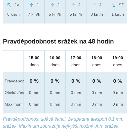
JV
J
J
J
J
SZ
8 km/h
7 km/h
5 km/h
5 km/h
3 km/h
1 km/h
Pravděpodobnost srážek na 48 hodin
15:00
16:00
17:00
18:00
19:00
dnes
dnes
dnes
dnes
dnes
0 %
0 %
0 %
0 %
0 %
Pravděpod.
Očekáváno
0 mm
0 mm
0 mm
0 mm
0 mm
Maximum
0 mm
0 mm
0 mm
0 mm
0 mm
Pravděpodobnost udává šanci, že spadne alespoň 0,1 mm
srážek. Maximum zobrazuje nejvyšší možný úhrn srážek,