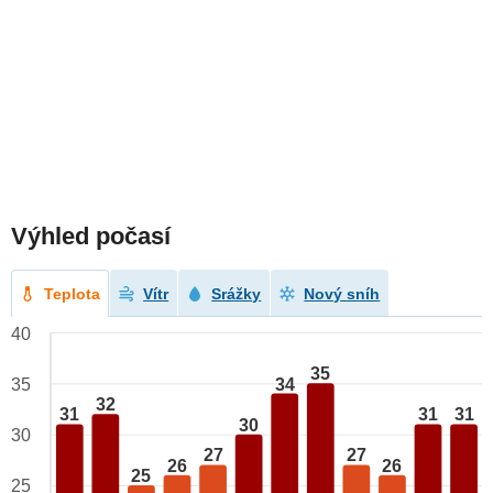
Výhled počasí
Teplota
Vítr
Srážky
Nový sníh
40
35
34
35
32
31
31
31
30
30
27
27
26
26
25
25