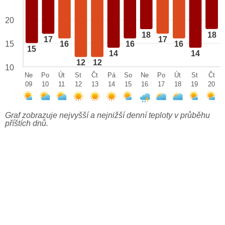
20
18
18
17
17
15
16
16
16
15
14
14
12
12
10
Ne
Po
Út
St
Čt
Pá
So
Ne
Po
Út
St
Čt
09
10
11
12
13
14
15
16
17
18
19
20
Graf zobrazuje nejvyšší a nejnižší denní teploty v průběhu
příštích dnů.