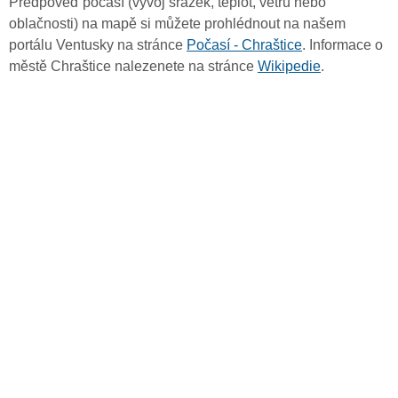
Předpověď počasí (vývoj srážek, teplot, větru nebo
oblačnosti) na mapě si můžete prohlédnout na našem
portálu Ventusky na stránce
Počasí - Chraštice
. Informace o
městě Chraštice nalezenete na stránce
Wikipedie
.