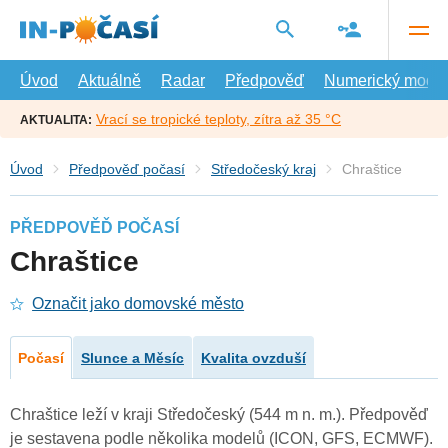
Přejít
na
hlavní
obsah
Úvod
Aktuálně
Radar
Předpověď
Numerický model
Vrací se tropické teploty, zítra až 35 °C
AKTUALITA:
Úvod
Předpověď počasí
Středočeský kraj
Chraštice
PŘEDPOVĚĎ POČASÍ
Chraštice
Označit jako domovské město
Počasí
Slunce a Měsíc
Kvalita ovzduší
Chraštice leží v kraji Středočeský (544 m n. m.). Předpověď
je sestavena podle několika modelů (ICON, GFS, ECMWF).