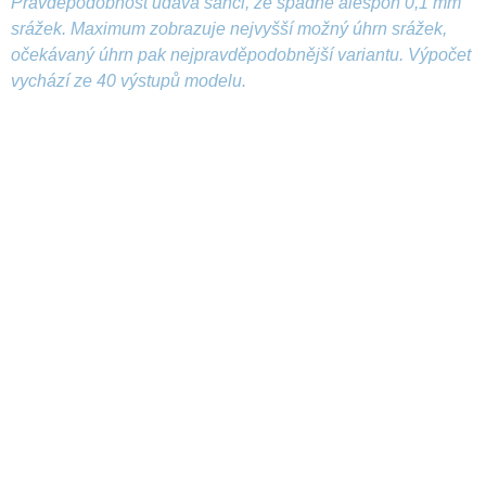
Pravděpodobnost udává šanci, že spadne alespoň 0,1 mm
srážek. Maximum zobrazuje nejvyšší možný úhrn srážek,
očekávaný úhrn pak nejpravděpodobnější variantu. Výpočet
vychází ze 40 výstupů modelu.