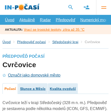
Přejít
na
hlavní
obsah
Úvod
Aktuálně
Radar
Předpověď
Numerický model
Vrací se tropické teploty, zítra až 35 °C
AKTUALITA:
Úvod
Předpověď počasí
Středočeský kraj
Cvrčovice
PŘEDPOVĚĎ POČASÍ
Cvrčovice
Označit jako domovské město
Počasí
Slunce a Měsíc
Kvalita ovzduší
Cvrčovice leží v kraji Středočeský (328 m n. m.). Předpověď
je sestavena podle několika modelů (ICON, GFS, ECMWF).