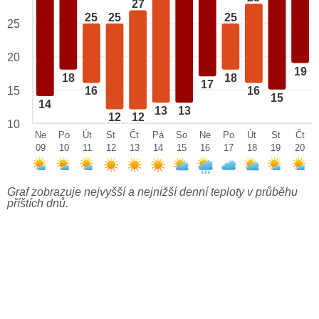
27
25
25
25
25
20
19
18
18
17
15
16
16
15
14
13
13
12
12
10
Ne
Po
Út
St
Čt
Pá
So
Ne
Po
Út
St
Čt
09
10
11
12
13
14
15
16
17
18
19
20
Graf zobrazuje nejvyšší a nejnižší denní teploty v průběhu
příštích dnů.