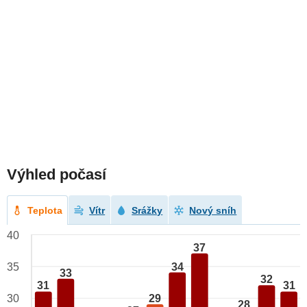
Výhled počasí
Teplota
Vítr
Srážky
Nový sníh
40
37
34
35
33
32
31
31
29
30
28