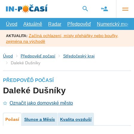
Přejít
na
hlavní
obsah
Úvod
Aktuálně
Radar
Předpověď
Numerický model
Začíná ochlazení, místy přeháňky nebo bouřky,
AKTUALITA:
zejména na východě
Úvod
Předpověď počasí
Středočeský kraj
Daleké Dušníky
PŘEDPOVĚĎ POČASÍ
Daleké Dušníky
Označit jako domovské město
Počasí
Slunce a Měsíc
Kvalita ovzduší