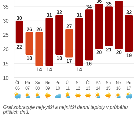
36
35
34
35
32
32
31
31
30
30
27
26
26
25
22
20
21
20
20
19
18
18
17
15
16
14
14
14
10
Čt
Pá
So
Ne
Po
Út
St
Čt
Pá
So
Ne
Po
06
07
08
09
10
11
12
13
14
15
16
17
Graf zobrazuje nejvyšší a nejnižší denní teploty v průběhu
příštích dnů.