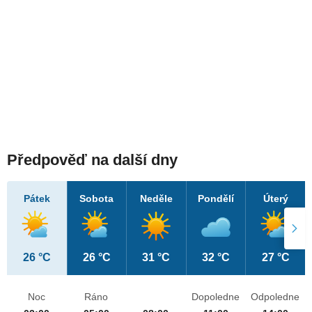
Předpověď na další dny
Pátek
Sobota
Neděle
Pondělí
Úterý
26 °C
26 °C
31 °C
32 °C
27 °C
Noc
Ráno
Dopoledne
Odpoledne