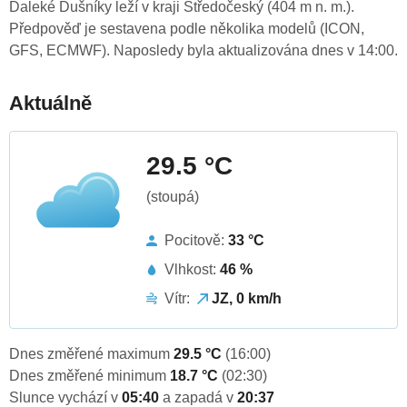
Daleké Dušníky leží v kraji Středočeský (404 m n. m.).
Předpověď je sestavena podle několika modelů (ICON,
GFS, ECMWF). Naposledy byla aktualizována dnes v 14:00.
Aktuálně
29.5 °C
(stoupá)
Pocitově:
33 °C
Vlhkost:
46 %
Vítr:
JZ, 0 km/h
Dnes změřené maximum
29.5 °C
(16:00)
Dnes změřené minimum
18.7 °C
(02:30)
Slunce vychází v
05:40
a zapadá v
20:37