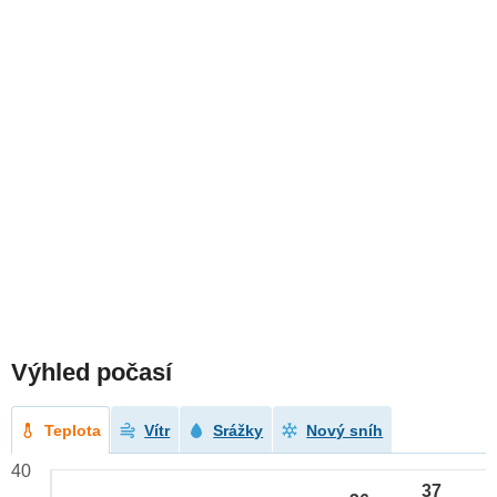
Výhled počasí
Teplota
Vítr
Srážky
Nový sníh
40
37