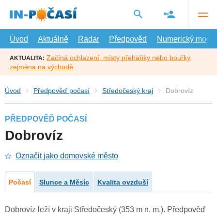
Přejít
na
hlavní
obsah
Úvod
Aktuálně
Radar
Předpověď
Numerický model
Začíná ochlazení, místy přeháňky nebo bouřky,
AKTUALITA:
zejména na východě
Úvod
Předpověď počasí
Středočeský kraj
Dobrovíz
PŘEDPOVĚĎ POČASÍ
Dobrovíz
Označit jako domovské město
Počasí
Slunce a Měsíc
Kvalita ovzduší
Dobrovíz leží v kraji Středočeský (353 m n. m.). Předpověď