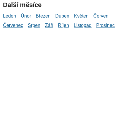
Další měsíce
Leden
Únor
Březen
Duben
Květen
Červen
Červenec
Srpen
Září
Říjen
Listopad
Prosinec