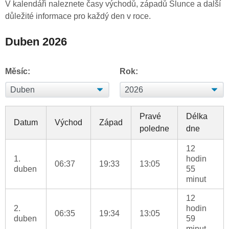
V kalendáři naleznete časy východů, západů Slunce a další
důležité informace pro každý den v roce.
Duben 2026
Měsíc:
Rok:
Pravé
Délka
Datum
Východ
Západ
poledne
dne
12
1.
hodin
06:37
19:33
13:05
duben
55
minut
12
2.
hodin
06:35
19:34
13:05
duben
59
minut