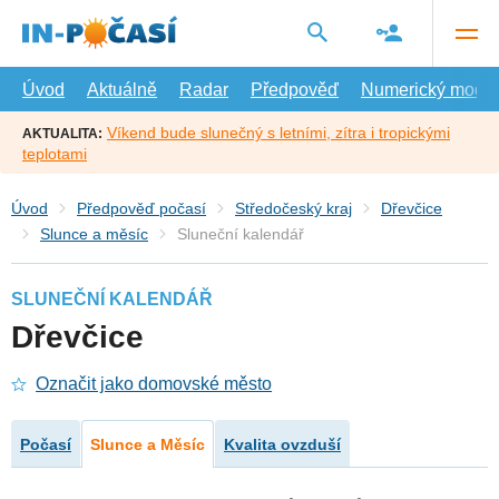
Přejít
na
hlavní
obsah
Úvod
Aktuálně
Radar
Předpověď
Numerický model
Víkend bude slunečný s letními, zítra i tropickými
AKTUALITA:
teplotami
Úvod
Předpověď počasí
Středočeský kraj
Dřevčice
Slunce a měsíc
Sluneční kalendář
SLUNEČNÍ KALENDÁŘ
Dřevčice
Označit jako domovské město
Počasí
Slunce a Měsíc
Kvalita ovzduší