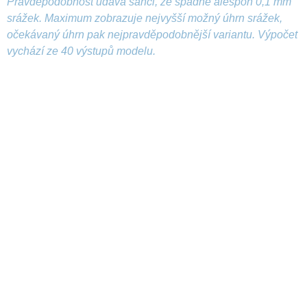
Pravděpodobnost udává šanci, že spadne alespoň 0,1 mm
srážek. Maximum zobrazuje nejvyšší možný úhrn srážek,
očekávaný úhrn pak nejpravděpodobnější variantu. Výpočet
vychází ze 40 výstupů modelu.