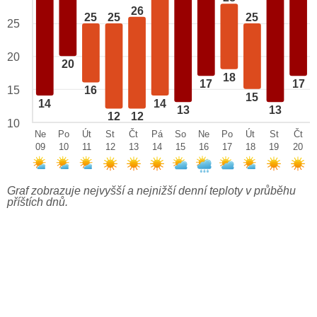
26
25
25
25
25
20
20
18
17
17
15
16
15
14
14
13
13
12
12
10
Ne
Po
Út
St
Čt
Pá
So
Ne
Po
Út
St
Čt
09
10
11
12
13
14
15
16
17
18
19
20
Graf zobrazuje nejvyšší a nejnižší denní teploty v průběhu
příštích dnů.