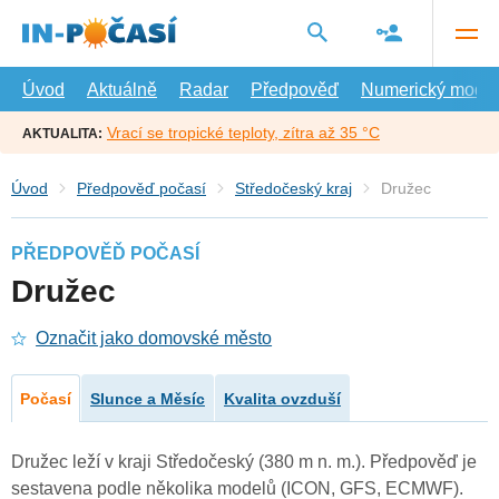
Přejít
na
hlavní
obsah
Úvod
Aktuálně
Radar
Předpověď
Numerický model
Vrací se tropické teploty, zítra až 35 °C
AKTUALITA:
Úvod
Předpověď počasí
Středočeský kraj
Družec
PŘEDPOVĚĎ POČASÍ
Družec
Označit jako domovské město
Počasí
Slunce a Měsíc
Kvalita ovzduší
Družec leží v kraji Středočeský (380 m n. m.). Předpověď je
sestavena podle několika modelů (ICON, GFS, ECMWF).