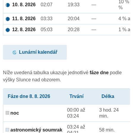
10 % a
10. 8. 2026
02:07
19:33
—
%
11. 8. 2026
03:33
20:04
—
4 % až
12. 8. 2026
05:03
20:28
—
1 % až
Lunární kalendář
Níže uvedená tabulka ukazuje jednotlivé
fáze dne
podle
výšky Slunce nad obzorem.
Fáze dne 8. 8. 2026
Trvání
Délka
00:00 až
3 hod. 24
noc
03:24
min.
03:24 až
astronomický soumrak
58 min.
04:21