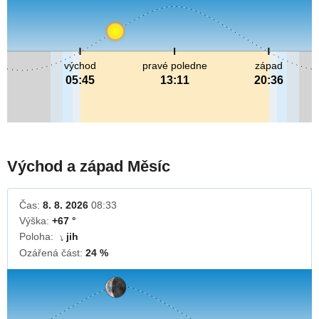
východ
pravé poledne
západ
05:45
13:11
20:36
Východ a západ Měsíc
Čas:
8. 8. 2026
08:33
Výška:
+67 °
Poloha:
jih
↓
Ozářená část:
24 %