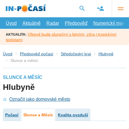
Přejít
na
hlavní
obsah
Úvod
Aktuálně
Radar
Předpověď
Numerický model
Víkend bude slunečný s letními, zítra i tropickými
AKTUALITA:
teplotami
Úvod
Předpověď počasí
Středočeský kraj
Hlubyně
Slunce a měsíc
SLUNCE A MĚSÍC
Hlubyně
Označit jako domovské město
Počasí
Slunce a Měsíc
Kvalita ovzduší