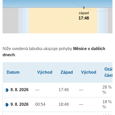
západ
17:46
Níže uvedená tabulka ukazuje pohyby
Měsíce v dalších
dnech
.
Ozář
Datum
Východ
Západ
Východ
část
28 % a
8. 8. 2026
—
17:46
—
%
18 % a
9. 8. 2026
00:54
18:48
—
%