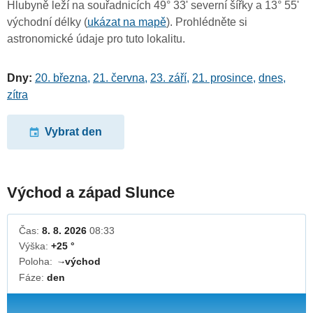
Hlubyně leží na souřadnicích 49° 33' severní šířky a 13° 55'
východní délky (
ukázat na mapě
). Prohlédněte si
astronomické údaje pro tuto lokalitu.
Dny:
20. března
,
21. června
,
23. září
,
21. prosince
,
dnes
,
zítra
Vybrat den
Východ a západ Slunce
Čas:
8. 8. 2026
08:33
Výška:
+25 °
Poloha:
východ
↓
Fáze:
den