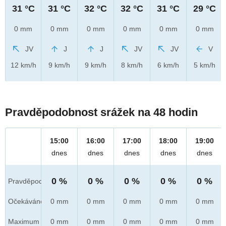
31 °C
31 °C
32 °C
32 °C
31 °C
29 °C
0 mm
0 mm
0 mm
0 mm
0 mm
0 mm
JV
J
J
JV
JV
V
12 km/h
9 km/h
9 km/h
8 km/h
6 km/h
5 km/h
Pravděpodobnost srážek na 48 hodin
15:00
16:00
17:00
18:00
19:00
dnes
dnes
dnes
dnes
dnes
0 %
0 %
0 %
0 %
0 %
Pravděpod.
Očekáváno
0 mm
0 mm
0 mm
0 mm
0 mm
Maximum
0 mm
0 mm
0 mm
0 mm
0 mm