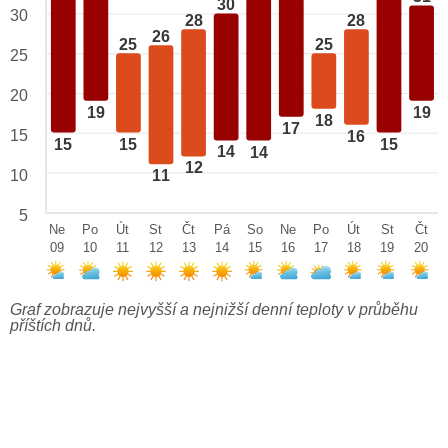
30
30
28
28
26
25
25
25
20
19
19
18
17
15
16
15
15
15
14
14
12
10
11
5
Ne
Po
Út
St
Čt
Pá
So
Ne
Po
Út
St
Čt
09
10
11
12
13
14
15
16
17
18
19
20
Graf zobrazuje nejvyšší a nejnižší denní teploty v průběhu
příštích dnů.