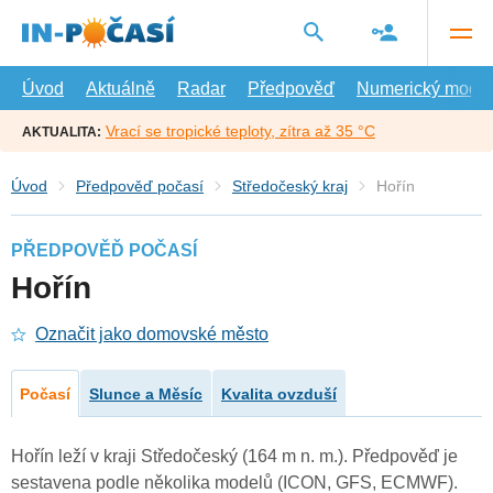
Přejít
na
hlavní
obsah
Úvod
Aktuálně
Radar
Předpověď
Numerický model
Vrací se tropické teploty, zítra až 35 °C
AKTUALITA:
Úvod
Předpověď počasí
Středočeský kraj
Hořín
PŘEDPOVĚĎ POČASÍ
Hořín
Označit jako domovské město
Počasí
Slunce a Měsíc
Kvalita ovzduší
Hořín leží v kraji Středočeský (164 m n. m.). Předpověď je
sestavena podle několika modelů (ICON, GFS, ECMWF).