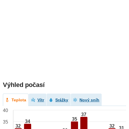
Výhled počasí
Teplota
Vítr
Srážky
Nový sníh
40
37
35
34
35
32
32
31