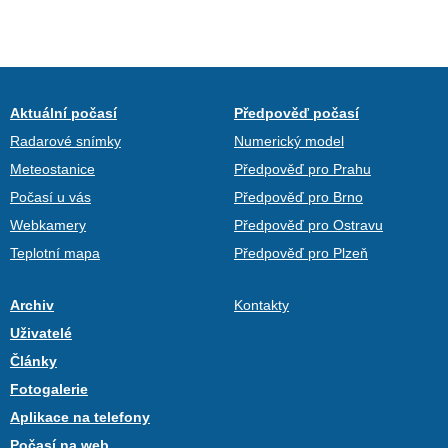
Aktuální počasí
Předpověď počasí
Radarové snímky
Numerický model
Meteostanice
Předpověď pro Prahu
Počasí u vás
Předpověď pro Brno
Webkamery
Předpověď pro Ostravu
Teplotní mapa
Předpověď pro Plzeň
Archiv
Kontakty
Uživatelé
Články
Fotogalerie
Aplikace na telefony
Počasí na web