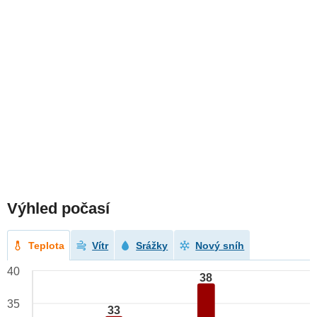
Výhled počasí
Teplota
Vítr
Srážky
Nový sníh
40
38
35
33