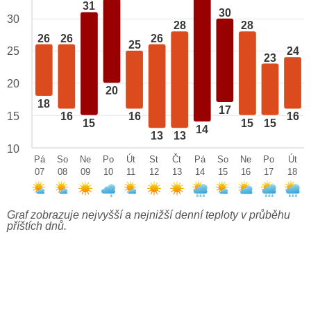
31
30
30
28
28
26
26
26
25
25
24
23
20
20
18
17
15
16
16
16
15
15
15
14
13
13
10
Pá
So
Ne
Po
Út
St
Čt
Pá
So
Ne
Po
Út
07
08
09
10
11
12
13
14
15
16
17
18
Graf zobrazuje nejvyšší a nejnižší denní teploty v průběhu
příštích dnů.