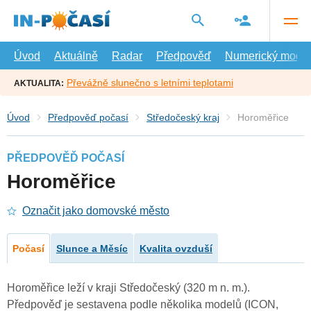
Přejít
na
hlavní
obsah
Úvod
Aktuálně
Radar
Předpověď
Numerický model
Převážně slunečno s letními teplotami
AKTUALITA:
Úvod
Předpověď počasí
Středočeský kraj
Horoměřice
PŘEDPOVĚĎ POČASÍ
Horoměřice
Označit jako domovské město
Počasí
Slunce a Měsíc
Kvalita ovzduší
Horoměřice leží v kraji Středočeský (320 m n. m.).
Předpověď je sestavena podle několika modelů (ICON,