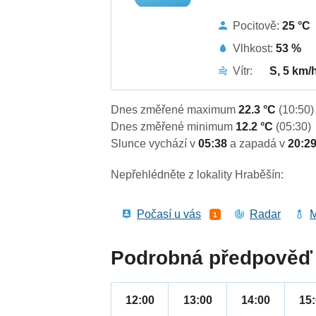
Pocitově:
25 °C
Vlhkost:
53 %
Vítr:
S, 5 km/
Dnes změřené maximum
22.3 °C
(10:50)
Dnes změřené minimum
12.2 °C
(05:30)
Slunce vychází v
05:38
a zapadá v
20:2
Nepřehlédněte z lokality Hraběšín:
Počasí u vás
Radar
M
1
Podrobná předpověď 
12:00
13:00
14:00
15