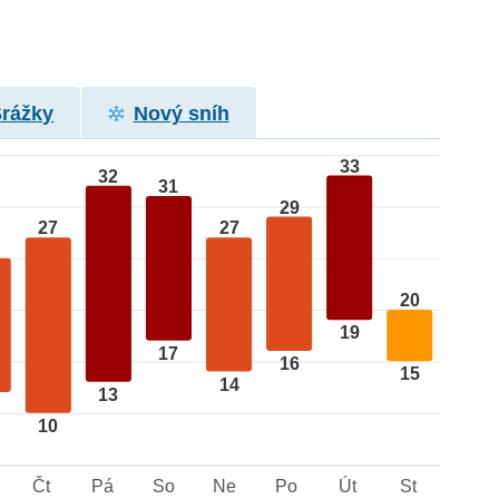
Srážky
Nový sníh
33
32
31
29
27
27
20
19
17
16
15
14
13
10
Čt
Pá
So
Ne
Po
Út
St