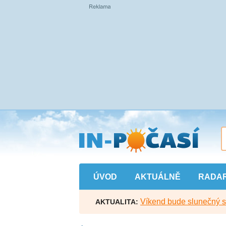
Přejít
na
hlavní
obsah
ÚVOD
AKTUÁLNĚ
RADA
Víkend bude slunečný s l
AKTUALITA: