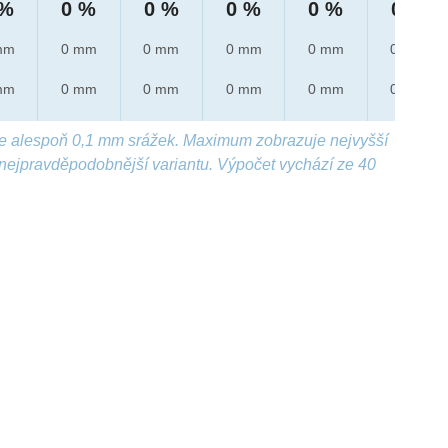
 %
0 %
0 %
0 %
0 %
0 %
mm
0 mm
0 mm
0 mm
0 mm
0 mm
mm
0 mm
0 mm
0 mm
0 mm
0 mm
e alespoň 0,1 mm srážek. Maximum zobrazuje nejvyšší
nejpravděpodobnější variantu. Výpočet vychází ze 40