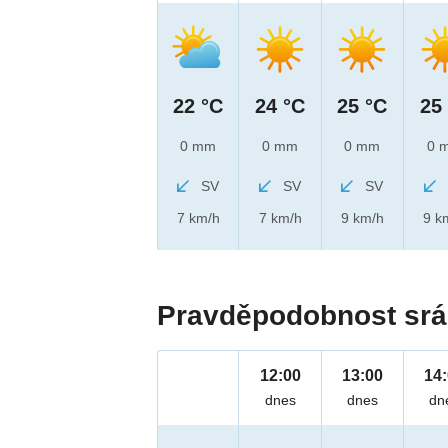
22 °C
24 °C
25 °C
25
0 mm
0 mm
0 mm
0 
SV
SV
SV
7 km/h
7 km/h
9 km/h
9 k
Pravděpodobnost srá
12:00
13:00
14
dnes
dnes
dn