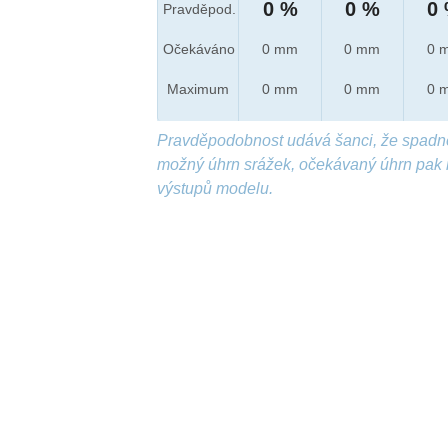
0 %
0 %
0
Pravděpod.
Očekáváno
0 mm
0 mm
0 
Maximum
0 mm
0 mm
0 
Pravděpodobnost udává šanci, že spadn
možný úhrn srážek, očekávaný úhrn pak 
výstupů modelu.