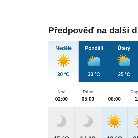
Předpověď na další 
Neděle
Pondělí
Úterý
30 °C
33 °C
25 °C
Noc
Ráno
Dop
02:00
05:00
08:00
1