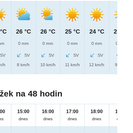
 °C
26 °C
26 °C
25 °C
24 °C
23 °C
mm
0 mm
0 mm
0 mm
0 mm
0 mm
SV
SV
SV
SV
SV
V
m/h
8 km/h
10 km/h
11 km/h
12 km/h
9 km/h
žek na 48 hodin
:00
15:00
16:00
17:00
18:00
19:00
es
dnes
dnes
dnes
dnes
dnes