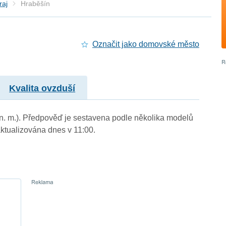
raj
Hraběšín
Označit jako domovské město
Kvalita ovzduší
 n. m.). Předpověď je sestavena podle několika modelů
tualizována dnes v 11:00.