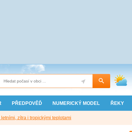
R
PŘEDPOVĚĎ
NUMERICKÝ
MODEL
ŘEKY
etními, zítra i tropickými teplotami