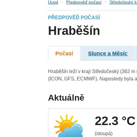
Úvod
Předpověď počasí
Středočeský k
PŘEDPOVĚĎ POČASÍ
Hraběšín
Počasí
Slunce a Měsíc
Hraběšín leží v kraji Středočeský (362 m
(ICON, GFS, ECMWF). Naposledy byla ak
Aktuálně
22.3 °C
(stoupá)