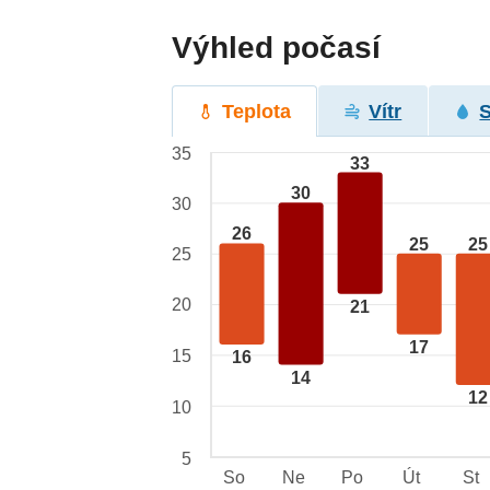
Výhled počasí
Teplota
Vítr
35
33
30
30
26
25
25
25
20
21
17
15
16
14
12
10
5
So
Ne
Po
Út
St