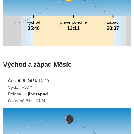
východ
pravé poledne
západ
05:46
13:11
20:37
Východ a západ Měsíc
Čas:
9. 8. 2026
12:20
Výška:
+57 °
Poloha:
jihozápad
↓
Ozářená část:
14 %