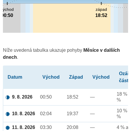
východ
západ
00:50
18:52
Níže uvedená tabulka ukazuje pohyby
Měsíce v dalších
dnech
.
Ozář
Datum
Východ
Západ
Východ
část
18 % a
9. 8. 2026
00:50
18:52
—
%
10 % a
10. 8. 2026
02:04
19:37
—
%
11. 8. 2026
03:30
20:08
—
4 % až