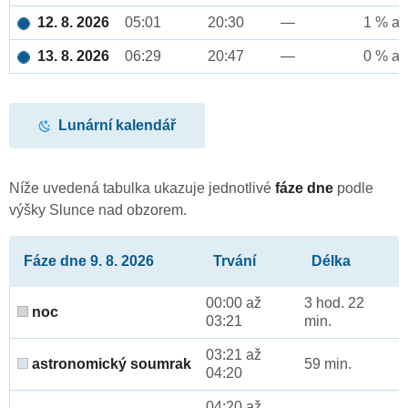
12. 8. 2026
05:01
20:30
—
1 % až
13. 8. 2026
06:29
20:47
—
0 % až
Lunární kalendář
Níže uvedená tabulka ukazuje jednotlivé
fáze dne
podle
výšky Slunce nad obzorem.
Fáze dne 9. 8. 2026
Trvání
Délka
00:00 až
3 hod. 22
noc
03:21
min.
03:21 až
astronomický soumrak
59 min.
04:20
04:20 až