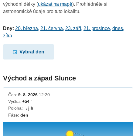
východní délky (
ukázat na mapě
). Prohlédněte si
astronomické údaje pro tuto lokalitu.
Dny:
20. března
,
21. června
,
23. září
,
21. prosince
,
dnes
,
zítra
Vybrat den
Východ a západ Slunce
Čas:
9. 8. 2026
12:20
Výška:
+54 °
Poloha:
jih
↓
Fáze:
den