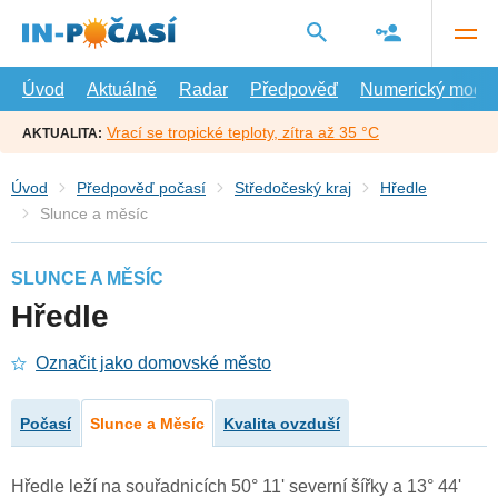
Přejít
na
hlavní
obsah
Úvod
Aktuálně
Radar
Předpověď
Numerický model
Vrací se tropické teploty, zítra až 35 °C
AKTUALITA:
Úvod
Předpověď počasí
Středočeský kraj
Hředle
Slunce a měsíc
SLUNCE A MĚSÍC
Hředle
Označit jako domovské město
Počasí
Slunce a Měsíc
Kvalita ovzduší
Hředle leží na souřadnicích 50° 11' severní šířky a 13° 44'