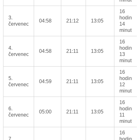
16
3.
hodin
04:58
21:12
13:05
červenec
14
minut
16
4.
hodin
04:58
21:11
13:05
červenec
13
minut
16
5.
hodin
04:59
21:11
13:05
červenec
12
minut
16
6.
hodin
05:00
21:11
13:05
červenec
11
minut
16
7.
hodin