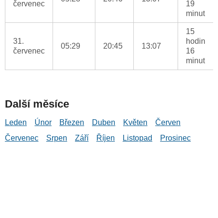
červenec
19
minut
15
31.
hodin
05:29
20:45
13:07
červenec
16
minut
Další měsíce
Leden
Únor
Březen
Duben
Květen
Červen
Červenec
Srpen
Září
Říjen
Listopad
Prosinec