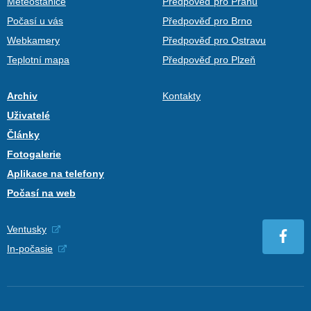
Meteostanice
Předpověď pro Prahu
Počasí u vás
Předpověď pro Brno
Webkamery
Předpověď pro Ostravu
Teplotní mapa
Předpověď pro Plzeň
Archiv
Kontakty
Uživatelé
Články
Fotogalerie
Aplikace na telefony
Počasí na web
Ventusky
In-počasie