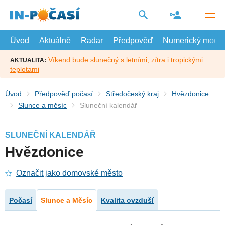
Přejít
na
hlavní
obsah
Úvod
Aktuálně
Radar
Předpověď
Numerický model
Víkend bude slunečný s letními, zítra i tropickými
AKTUALITA:
teplotami
Úvod
Předpověď počasí
Středočeský kraj
Hvězdonice
Slunce a měsíc
Sluneční kalendář
SLUNEČNÍ KALENDÁŘ
Hvězdonice
Označit jako domovské město
Počasí
Slunce a Měsíc
Kvalita ovzduší