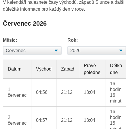
V kalendáři naleznete časy východů, západů Slunce a další
důležité informace pro každý den v roce.
Červenec 2026
Měsíc:
Rok:
Pravé
Délka
Datum
Východ
Západ
poledne
dne
16
1.
hodin
04:56
21:12
13:04
červenec
16
minut
16
2.
hodin
04:57
21:12
13:04
červenec
15
minut