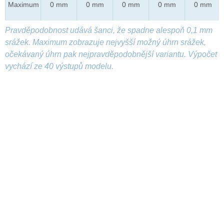
Maximum
0 mm
0 mm
0 mm
0 mm
0 mm
Pravděpodobnost udává šanci, že spadne alespoň 0,1 mm
srážek. Maximum zobrazuje nejvyšší možný úhrn srážek,
očekávaný úhrn pak nejpravděpodobnější variantu. Výpočet
vychází ze 40 výstupů modelu.