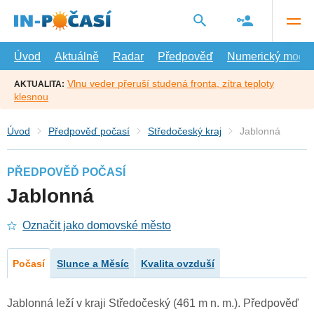
Přejít
na
hlavní
obsah
Úvod
Aktuálně
Radar
Předpověď
Numerický model
Vlnu veder přeruší studená fronta, zítra teploty
AKTUALITA:
klesnou
Úvod
Předpověď počasí
Středočeský kraj
Jablonná
PŘEDPOVĚĎ POČASÍ
Jablonná
Označit jako domovské město
Počasí
Slunce a Měsíc
Kvalita ovzduší
Jablonná leží v kraji Středočeský (461 m n. m.). Předpověď