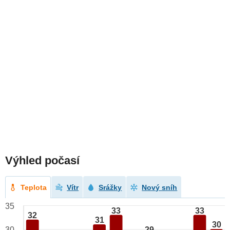
Výhled počasí
Teplota
Vítr
Srážky
Nový sníh
35
33
33
32
31
30
29
30