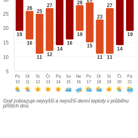
28
27
27
26
25
25
23
20
19
19
19
15
16
16
15
14
14
12
10
11
11
11
5
Po
Út
St
Čt
Pá
So
Ne
Po
Út
St
Čt
Pá
10
11
12
13
14
15
16
17
18
19
20
21
Graf zobrazuje nejvyšší a nejnižší denní teploty v průběhu
příštích dnů.