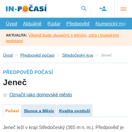
Přejít
na
hlavní
obsah
Úvod
Aktuálně
Radar
Předpověď
Numerický model
Víkend bude slunečný s letními, zítra i tropickými
AKTUALITA:
teplotami
Úvod
Předpověď počasí
Středočeský kraj
Jeneč
PŘEDPOVĚĎ POČASÍ
Jeneč
Označit jako domovské město
Počasí
Slunce a Měsíc
Kvalita ovzduší
Jeneč leží v kraji Středočeský (365 m n. m.). Předpověď je