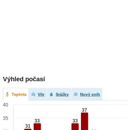
Výhled počasí
Teplota
Vítr
Srážky
Nový sníh
40
37
35
33
33
31