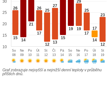
29
30
27
26
26
25
25
25
23
20
21
17
19
19
17
17
15
15
15
14
14
13
12
12
10
So
Ne
Po
Út
St
Čt
Pá
So
Ne
Po
Út
St
08
09
10
11
12
13
14
15
16
17
18
19
Graf zobrazuje nejvyšší a nejnižší denní teploty v průběhu
příštích dnů.