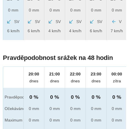
0 mm
0 mm
0 mm
0 mm
0 mm
0 mm
SV
SV
SV
SV
SV
V
6 km/h
6 km/h
4 km/h
4 km/h
6 km/h
7 km/h
Pravděpodobnost srážek na 48 hodin
20:00
21:00
22:00
23:00
00:00
dnes
dnes
dnes
dnes
zítra
0 %
0 %
0 %
0 %
0 %
Pravděpod.
Očekáváno
0 mm
0 mm
0 mm
0 mm
0 mm
Maximum
0 mm
0 mm
0 mm
0 mm
0 mm