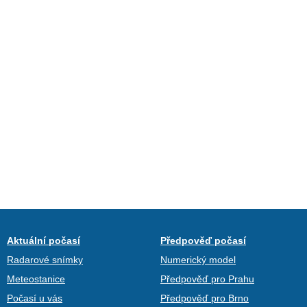
Aktuální počasí
Předpověď počasí
Radarové snímky
Numerický model
Meteostanice
Předpověď pro Prahu
Počasí u vás
Předpověď pro Brno