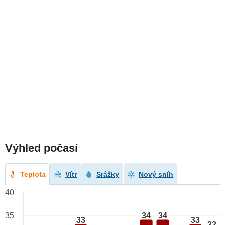
Výhled počasí
Teplota
Vítr
Srážky
Nový sníh
40
34
34
35
33
33