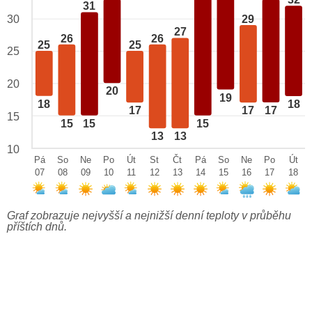
32
31
29
30
27
26
26
25
25
25
20
20
19
18
18
17
17
17
15
15
15
15
13
13
10
Pá
So
Ne
Po
Út
St
Čt
Pá
So
Ne
Po
Út
07
08
09
10
11
12
13
14
15
16
17
18
Graf zobrazuje nejvyšší a nejnižší denní teploty v průběhu
příštích dnů.