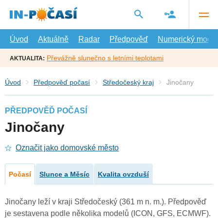
Přejít
na
hlavní
obsah
Úvod
Aktuálně
Radar
Předpověď
Numerický model
Převážně slunečno s letními teplotami
AKTUALITA:
Úvod
Předpověď počasí
Středočeský kraj
Jinočany
PŘEDPOVĚĎ POČASÍ
Jinočany
Označit jako domovské město
Počasí
Slunce a Měsíc
Kvalita ovzduší
Jinočany leží v kraji Středočeský (361 m n. m.). Předpověď
je sestavena podle několika modelů (ICON, GFS, ECMWF).