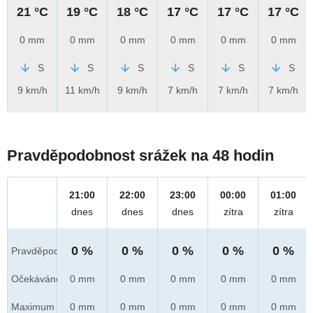
21 °C
19 °C
18 °C
17 °C
17 °C
17 °C
0 mm
0 mm
0 mm
0 mm
0 mm
0 mm
S
S
S
S
S
S
9 km/h
11 km/h
9 km/h
7 km/h
7 km/h
7 km/h
Pravděpodobnost srážek na 48 hodin
21:00
22:00
23:00
00:00
01:00
dnes
dnes
dnes
zítra
zítra
0 %
0 %
0 %
0 %
0 %
Pravděpod.
Očekáváno
0 mm
0 mm
0 mm
0 mm
0 mm
Maximum
0 mm
0 mm
0 mm
0 mm
0 mm