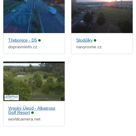
Třebonice - D5
Stodůlky
dopravniinfo.cz
navyrovne.cz
Vysoký Újezd - Albatross
Golf Resort
worldcamera.net