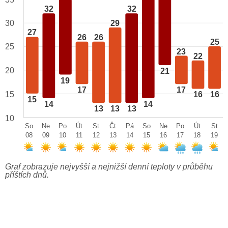
32
32
29
30
27
26
26
25
25
23
22
20
21
19
17
17
15
16
16
15
14
14
13
13
13
10
So
Ne
Po
Út
St
Čt
Pá
So
Ne
Po
Út
St
08
09
10
11
12
13
14
15
16
17
18
19
Graf zobrazuje nejvyšší a nejnižší denní teploty v průběhu
příštích dnů.