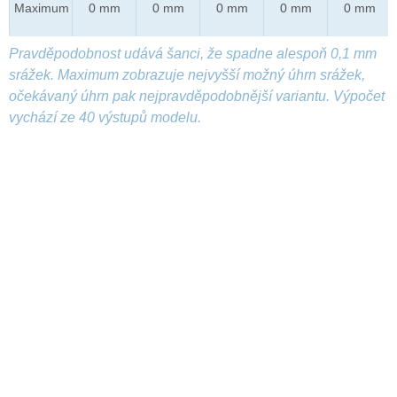
Maximum
0 mm
0 mm
0 mm
0 mm
0 mm
Pravděpodobnost udává šanci, že spadne alespoň 0,1 mm
srážek. Maximum zobrazuje nejvyšší možný úhrn srážek,
očekávaný úhrn pak nejpravděpodobnější variantu. Výpočet
vychází ze 40 výstupů modelu.