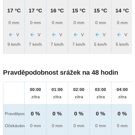
17 °C
17 °C
16 °C
15 °C
15 °C
14 °C
0 mm
0 mm
0 mm
0 mm
0 mm
0 mm
V
V
V
V
V
V
9 km/h
7 km/h
7 km/h
7 km/h
5 km/h
5 km/h
Pravděpodobnost srážek na 48 hodin
00:00
01:00
02:00
03:00
04:00
zítra
zítra
zítra
zítra
zítra
0 %
0 %
0 %
0 %
0 %
Pravděpod.
Očekáváno
0 mm
0 mm
0 mm
0 mm
0 mm