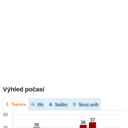
Výhled počasí
Teplota
Vítr
Srážky
Nový sníh
40
37
36
35
35