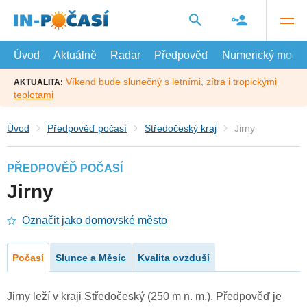
Přejít
na
hlavní
obsah
Úvod
Aktuálně
Radar
Předpověď
Numerický model
Víkend bude slunečný s letními, zítra i tropickými
AKTUALITA:
teplotami
Úvod
Předpověď počasí
Středočeský kraj
Jirny
PŘEDPOVĚĎ POČASÍ
Jirny
Označit jako domovské město
Počasí
Slunce a Měsíc
Kvalita ovzduší
Jirny leží v kraji Středočeský (250 m n. m.). Předpověď je