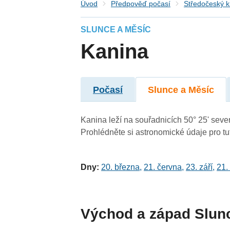
Úvod
Předpověď počasí
Středočeský k
SLUNCE A MĚSÍC
Kanina
Počasí
Slunce a Měsíc
Kanina leží na souřadnicích 50° 25' sever
Prohlédněte si astronomické údaje pro tut
Dny:
20. března
,
21. června
,
23. září
,
21.
Východ a západ Slun