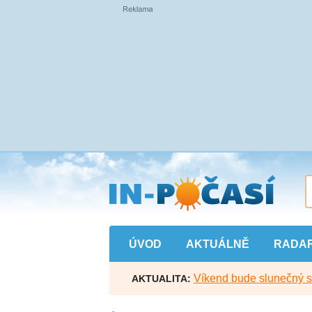
Přejít
na
hlavní
obsah
ÚVOD
AKTUÁLNĚ
RADA
Víkend bude slunečný s l
AKTUALITA: