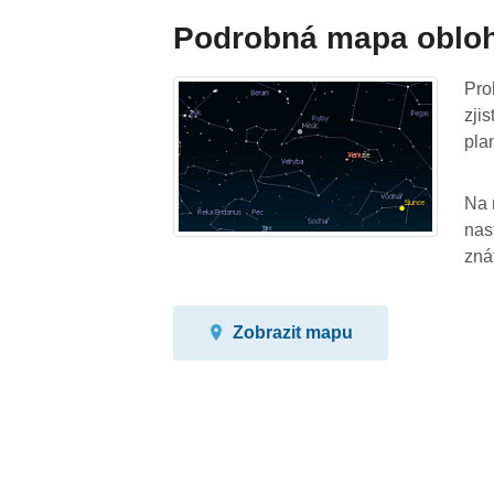
Podrobná mapa oblo
Pro
zji
pla
Na 
nas
zná
Zobrazit mapu