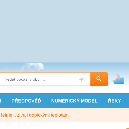
R
PŘEDPOVĚĎ
NUMERICKÝ
MODEL
ŘEKY
etními, zítra i tropickými teplotami