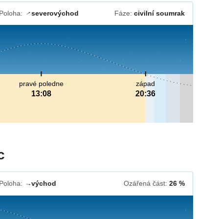
Poloha:
severovýchod
Fáze:
civilní soumrak
↓
pravé poledne
západ
13:08
20:36
c
Poloha:
východ
Ozářená část:
26 %
↓