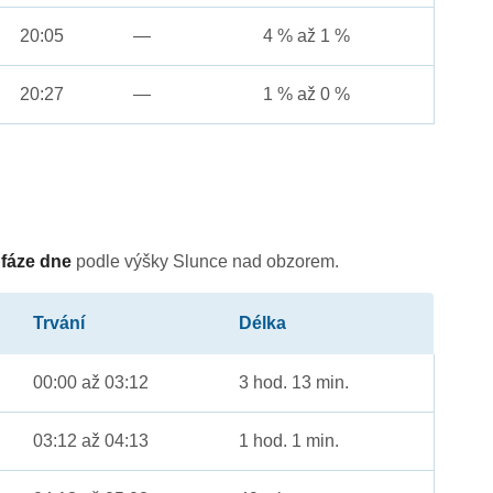
20:05
—
4 % až 1 %
20:27
—
1 % až 0 %
é
fáze dne
podle výšky Slunce nad obzorem.
Trvání
Délka
00:00 až 03:12
3 hod. 13 min.
03:12 až 04:13
1 hod. 1 min.