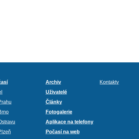
así
Archiv
Kontakty
l
Uživatelé
Prahu
Články
Brno
Fotogalerie
Ostravu
Aplikace na telefony
Plzeň
Počasí na web