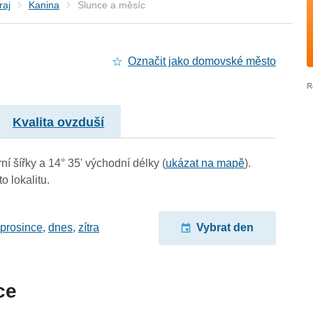
raj
Kanina
Slunce a měsíc
Označit jako domovské město
Kvalita ovzduší
ní šířky a 14° 35' východní délky (
ukázat na mapě
).
o lokalitu.
 prosince
,
dnes
,
zítra
Vybrat den
ce