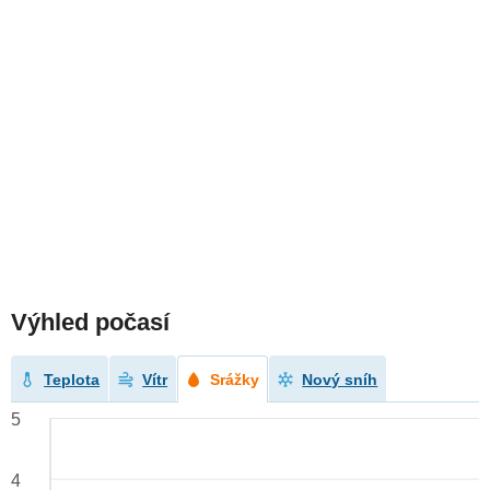
Výhled počasí
Teplota
Vítr
Srážky
Nový sníh
5
4