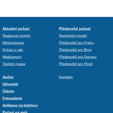
Aktuální počasí
Předpověď počasí
Radarové snímky
Numerický model
Meteostanice
Předpověď pro Prahu
Počasí u vás
Předpověď pro Brno
Webkamery
Předpověď pro Ostravu
Teplotní mapa
Předpověď pro Plzeň
Archiv
Kontakty
Uživatelé
Články
Fotogalerie
Aplikace na telefony
Počasí na web