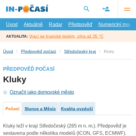
Přejít
na
hlavní
obsah
Úvod
Aktuálně
Radar
Předpověď
Numerický model
Vrací se tropické teploty, zítra až 35 °C
AKTUALITA:
Úvod
Předpověď počasí
Středočeský kraj
Kluky
PŘEDPOVĚĎ POČASÍ
Kluky
Označit jako domovské město
Počasí
Slunce a Měsíc
Kvalita ovzduší
Kluky leží v kraji Středočeský (265 m n. m.). Předpověď je
sestavena podle několika modelů (ICON, GFS, ECMWF).