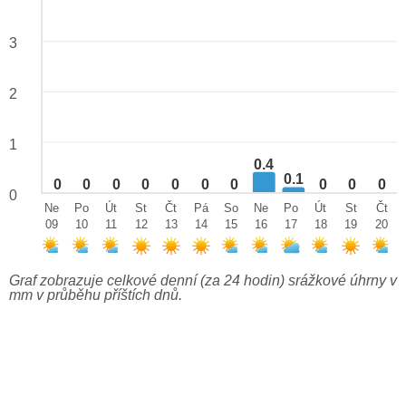
3
2
1
0.4
0.1
0
0
0
0
0
0
0
0
0
0
0
Ne
Po
Út
St
Čt
Pá
So
Ne
Po
Út
St
Čt
09
10
11
12
13
14
15
16
17
18
19
20
Graf zobrazuje celkové denní (za 24 hodin) srážkové úhrny v
mm v průběhu příštích dnů.