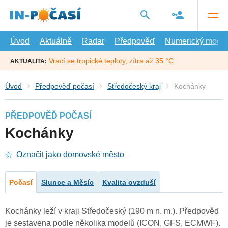
Přejít
na
hlavní
obsah
Úvod
Aktuálně
Radar
Předpověď
Numerický model
Vrací se tropické teploty, zítra až 35 °C
AKTUALITA:
Úvod
Předpověď počasí
Středočeský kraj
Kochánky
PŘEDPOVĚĎ POČASÍ
Kochánky
Označit jako domovské město
Počasí
Slunce a Měsíc
Kvalita ovzduší
Kochánky leží v kraji Středočeský (190 m n. m.). Předpověď
je sestavena podle několika modelů (ICON, GFS, ECMWF).