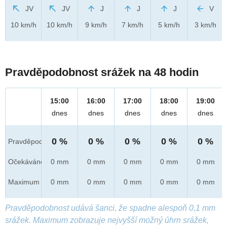
JV
JV
J
J
J
V
10 km/h
10 km/h
9 km/h
7 km/h
5 km/h
3 km/h
Pravděpodobnost srážek na 48 hodin
15:00
16:00
17:00
18:00
19:00
dnes
dnes
dnes
dnes
dnes
0 %
0 %
0 %
0 %
0 %
Pravděpod.
Očekáváno
0 mm
0 mm
0 mm
0 mm
0 mm
Maximum
0 mm
0 mm
0 mm
0 mm
0 mm
Pravděpodobnost udává šanci, že spadne alespoň 0,1 mm
srážek. Maximum zobrazuje nejvyšší možný úhrn srážek,