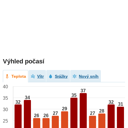
Výhled počasí
Teplota
Vítr
Srážky
Nový sníh
40
37
35
34
35
32
32
31
29
30
28
27
27
26
26
25