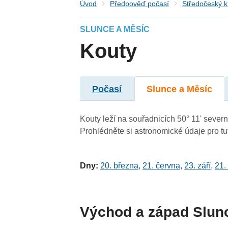
Úvod
Předpověď počasí
Středočeský k
SLUNCE A MĚSÍC
Kouty
Počasí
Slunce a Měsíc
Kouty leží na souřadnicích 50° 11' severní
Prohlédněte si astronomické údaje pro tut
Dny:
20. března
,
21. června
,
23. září
,
21.
Východ a západ Slun