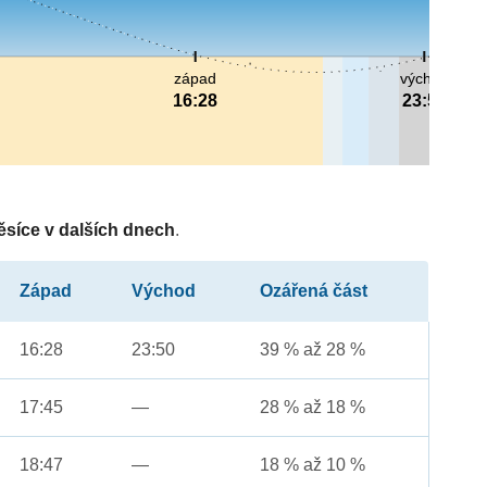
západ
východ
16:28
23:50
ěsíce v dalších dnech
.
Západ
Východ
Ozářená část
16:28
23:50
39 % až 28 %
17:45
—
28 % až 18 %
18:47
—
18 % až 10 %