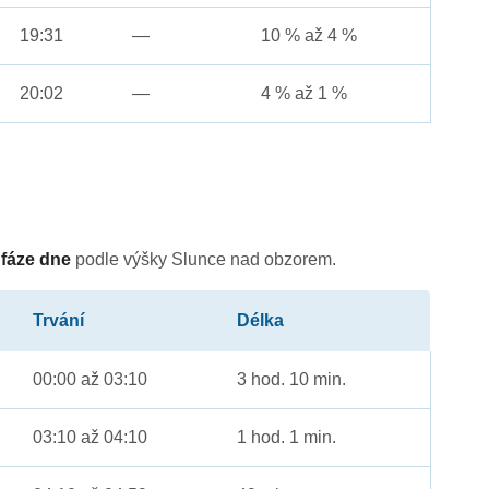
19:31
—
10 % až 4 %
20:02
—
4 % až 1 %
é
fáze dne
podle výšky Slunce nad obzorem.
Trvání
Délka
00:00 až 03:10
3 hod. 10 min.
03:10 až 04:10
1 hod. 1 min.