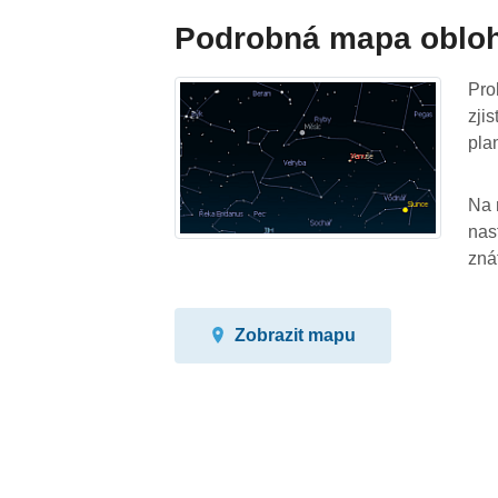
Podrobná mapa oblo
Pro
zji
pla
Na 
nas
zná
Zobrazit mapu