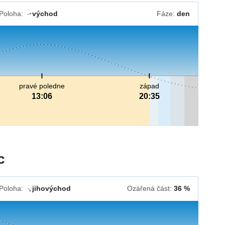
Poloha:
východ
Fáze:
den
↓
pravé poledne
západ
13:06
20:35
c
Poloha:
jihovýchod
Ozářená část:
36 %
↓