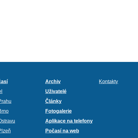
así
Archiv
Kontakty
l
Uživatelé
Prahu
Články
Brno
Fotogalerie
Ostravu
Aplikace na telefony
Plzeň
Počasí na web