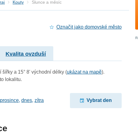
raj
Kouty
Slunce a měsíc
Označit jako domovské město
Kvalita ovzduší
 šířky a 15° 8' východní délky (
ukázat na mapě
).
o lokalitu.
 prosince
,
dnes
,
zítra
Vybrat den
ce