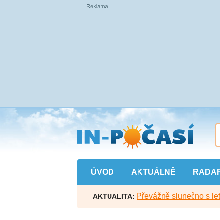
Přejít
na
hlavní
obsah
ÚVOD
AKTUÁLNĚ
RADA
Převážně slunečno s let
AKTUALITA: