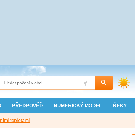
R
PŘEDPOVĚĎ
NUMERICKÝ
MODEL
ŘEKY
ními teplotami