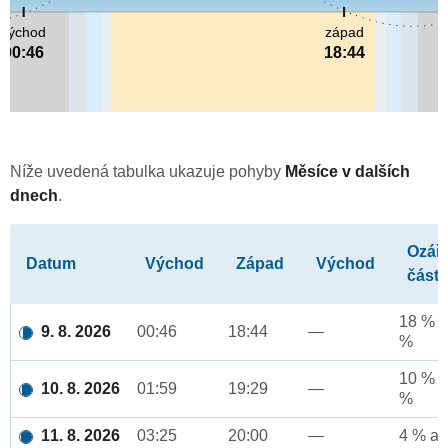
východ
západ
00:46
18:44
Níže uvedená tabulka ukazuje pohyby
Měsíce v dalších
dnech
.
Ozář
Datum
Východ
Západ
Východ
část
18 % a
9. 8. 2026
00:46
18:44
—
%
10 % a
10. 8. 2026
01:59
19:29
—
%
11. 8. 2026
03:25
20:00
—
4 % až