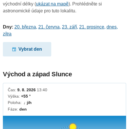
východní délky (
ukázat na mapě
). Prohlédněte si
astronomické údaje pro tuto lokalitu.
Dny:
20. března
,
21. června
,
23. září
,
21. prosince
,
dnes
,
zítra
Vybrat den
Východ a západ Slunce
Čas:
9. 8. 2026
13:40
Výška:
+55 °
Poloha:
jih
↓
Fáze:
den