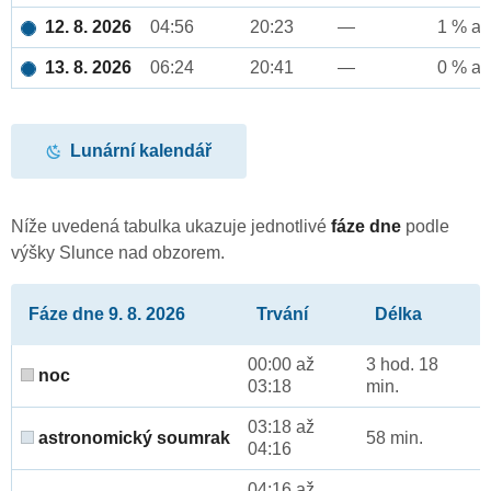
12. 8. 2026
04:56
20:23
—
1 % až
13. 8. 2026
06:24
20:41
—
0 % až
Lunární kalendář
Níže uvedená tabulka ukazuje jednotlivé
fáze dne
podle
výšky Slunce nad obzorem.
Fáze dne 9. 8. 2026
Trvání
Délka
00:00 až
3 hod. 18
noc
03:18
min.
03:18 až
astronomický soumrak
58 min.
04:16
04:16 až