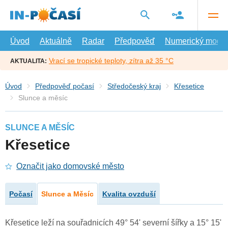
Přejít
na
hlavní
obsah
Úvod
Aktuálně
Radar
Předpověď
Numerický model
Vrací se tropické teploty, zítra až 35 °C
AKTUALITA:
Úvod
Předpověď počasí
Středočeský kraj
Křesetice
Slunce a měsíc
SLUNCE A MĚSÍC
Křesetice
Označit jako domovské město
Počasí
Slunce a Měsíc
Kvalita ovzduší
Křesetice leží na souřadnicích 49° 54' severní šířky a 15° 15'