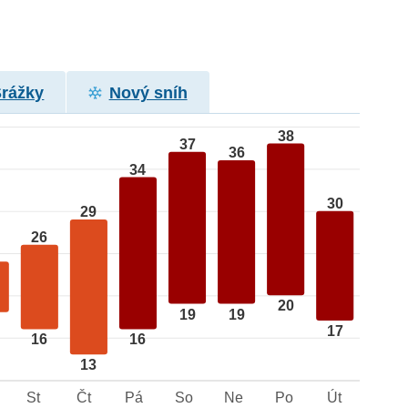
Srážky
Nový sníh
38
37
36
34
30
29
26
20
19
19
17
16
16
13
St
Čt
Pá
So
Ne
Po
Út