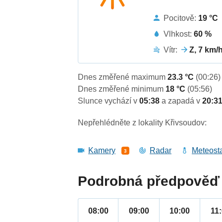
Pocitově:
19 °C
Vlhkost:
60 %
Vítr:
Z, 7 km/
Dnes změřené maximum
23.3 °C
(00:26)
Dnes změřené minimum
18 °C
(05:56)
Slunce vychází v
05:38
a zapadá v
20:3
Nepřehlédněte z lokality Křivsoudov:
Kamery
Radar
Meteost
3
Podrobná předpověď 
08:00
09:00
10:00
11