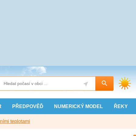
R
PŘEDPOVĚĎ
NUMERICKÝ
MODEL
ŘEKY
ními teplotami