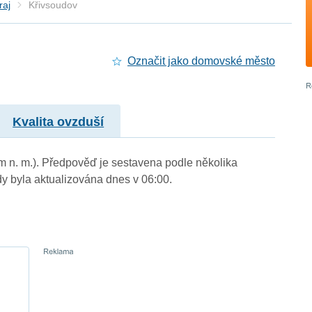
raj
Křivsoudov
Označit jako domovské město
Kvalita ovzduší
 m n. m.). Předpověď je sestavena podle několika
byla aktualizována dnes v 06:00.