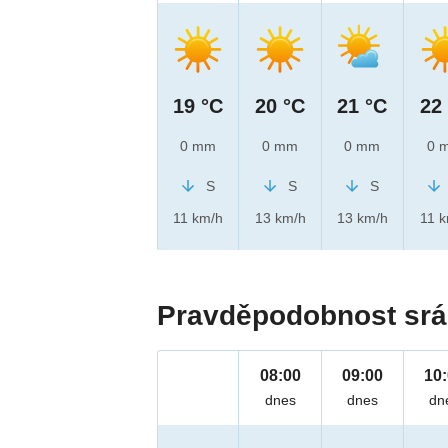
19 °C
20 °C
21 °C
22
0 mm
0 mm
0 mm
0 
S
S
S
11 km/h
13 km/h
13 km/h
11 
Pravděpodobnost srá
08:00
09:00
10
dnes
dnes
dn