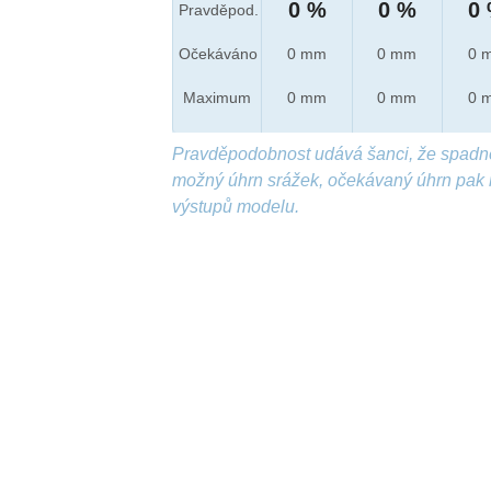
0 %
0 %
0
Pravděpod.
Očekáváno
0 mm
0 mm
0 
Maximum
0 mm
0 mm
0 
Pravděpodobnost udává šanci, že spadn
možný úhrn srážek, očekávaný úhrn pak 
výstupů modelu.