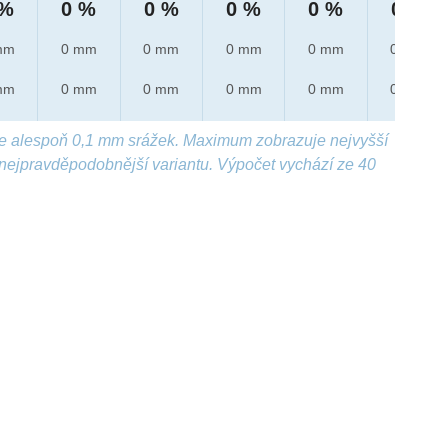
 %
0 %
0 %
0 %
0 %
0 %
mm
0 mm
0 mm
0 mm
0 mm
0 mm
mm
0 mm
0 mm
0 mm
0 mm
0 mm
e alespoň 0,1 mm srážek. Maximum zobrazuje nejvyšší
nejpravděpodobnější variantu. Výpočet vychází ze 40