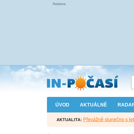
Přejít
na
hlavní
obsah
ÚVOD
AKTUÁLNĚ
RADA
Převážně slunečno s let
AKTUALITA: