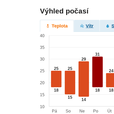
Výhled počasí
Teplota
Vítr
40
35
31
29
30
25
25
25
24
20
18
18
18
15
15
14
10
Pá
So
Ne
Po
Út