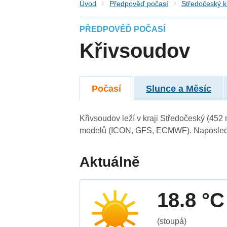
Úvod
Předpověď počasí
Středočeský k
PŘEDPOVĚĎ POČASÍ
Křivsoudov
Počasí
Slunce a Měsíc
Křivsoudov leží v kraji Středočeský (452
modelů (ICON, GFS, ECMWF). Naposledy 
Aktuálně
18.8 °C
(stoupá)