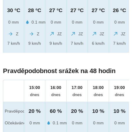
30 °C
28 °C
27 °C
27 °C
27 °C
26 °C
0 mm
0.1 mm
0 mm
0 mm
0 mm
0 mm
Z
Z
JZ
JZ
JZ
JZ
7 km/h
9 km/h
9 km/h
7 km/h
6 km/h
7 km/h
Pravděpodobnost srážek na 48 hodin
15:00
16:00
17:00
18:00
19:00
dnes
dnes
dnes
dnes
dnes
20 %
60 %
20 %
10 %
10 %
Pravděpod.
Očekáváno
0 mm
0.1 mm
0 mm
0 mm
0 mm