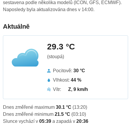
sestavena podle několika modelů (ICON, GFS, ECMWF).
Naposledy byla aktualizována dnes v 14:00.
Aktuálně
29.3 °C
(stoupá)
Pocitově:
30 °C
Vlhkost:
44 %
Vítr:
Z, 9 km/h
Dnes změřené maximum
30.1 °C
(13:20)
Dnes změřené minimum
21.5 °C
(03:10)
Slunce vychází v
05:39
a zapadá v
20:36