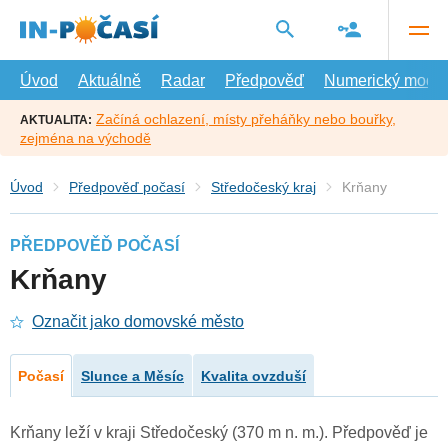
Přejít
na
hlavní
obsah
Úvod
Aktuálně
Radar
Předpověď
Numerický model
Začíná ochlazení, místy přeháňky nebo bouřky,
AKTUALITA:
zejména na východě
Úvod
Předpověď počasí
Středočeský kraj
Krňany
PŘEDPOVĚĎ POČASÍ
Krňany
Označit jako domovské město
Počasí
Slunce a Měsíc
Kvalita ovzduší
Krňany leží v kraji Středočeský (370 m n. m.). Předpověď je