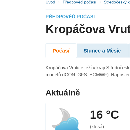
Úvod
Předpověď počasí
Středočeský k
PŘEDPOVĚĎ POČASÍ
Kropáčova Vrut
Počasí
Slunce a Měsíc
Kropáčova Vrutice leží v kraji Středočes
modelů (ICON, GFS, ECMWF). Naposledy 
Aktuálně
16 °C
(klesá)