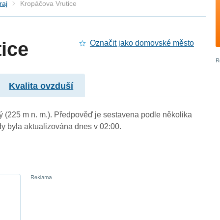
raj
Kropáčova Vrutice
ice
Označit jako domovské město
Kvalita ovzduší
ký (225 m n. m.). Předpověď je sestavena podle několika
byla aktualizována dnes v 02:00.