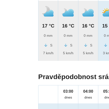
17 °C
16 °C
16 °C
15
0 mm
0 mm
0 mm
0 
S
S
S
7 km/h
5 km/h
5 km/h
3 k
Pravděpodobnost srá
03:00
04:00
05
dnes
dnes
dn