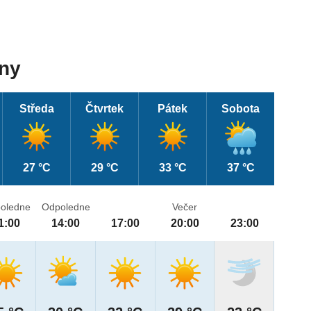
dny
Středa
Čtvrtek
Pátek
Sobota
27 °C
29 °C
33 °C
37 °C
oledne
Odpoledne
Večer
1:00
14:00
17:00
20:00
23:00