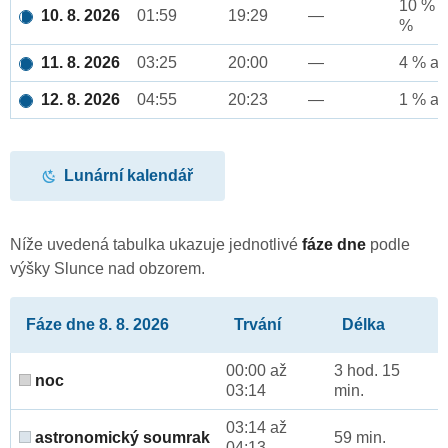
10 % a
10. 8. 2026
01:59
19:29
—
%
11. 8. 2026
03:25
20:00
—
4 % až
12. 8. 2026
04:55
20:23
—
1 % až
Lunární kalendář
Níže uvedená tabulka ukazuje jednotlivé
fáze dne
podle
výšky Slunce nad obzorem.
Fáze dne 8. 8. 2026
Trvání
Délka
00:00 až
3 hod. 15
noc
03:14
min.
03:14 až
astronomický soumrak
59 min.
04:13