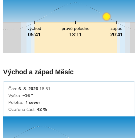
východ
pravé poledne
západ
05:41
13:11
20:41
Východ a západ Měsíc
Čas:
6. 8. 2026
18:51
Výška:
−16 °
Poloha:
sever
↓
Ozářená část:
42 %