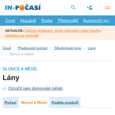
Přejít
na
hlavní
obsah
Úvod
Aktuálně
Radar
Předpověď
Numerický model
Začíná ochlazení, místy přeháňky nebo bouřky,
AKTUALITA:
zejména na východě
Úvod
Předpověď počasí
Středočeský kraj
Lány
Slunce a měsíc
SLUNCE A MĚSÍC
Lány
Označit jako domovské město
Počasí
Slunce a Měsíc
Kvalita ovzduší