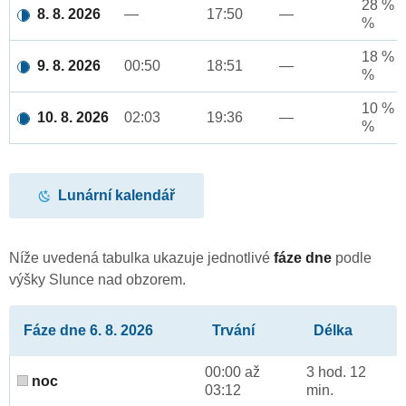
28 % a
8. 8. 2026
—
17:50
—
%
18 % a
9. 8. 2026
00:50
18:51
—
%
10 % a
10. 8. 2026
02:03
19:36
—
%
Lunární kalendář
Níže uvedená tabulka ukazuje jednotlivé
fáze dne
podle
výšky Slunce nad obzorem.
Fáze dne 6. 8. 2026
Trvání
Délka
00:00 až
3 hod. 12
noc
03:12
min.