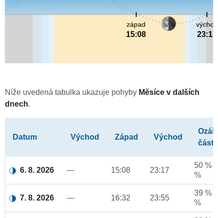
západ
východ
15:08
23:17
Níže uvedená tabulka ukazuje pohyby
Měsíce v dalších
dnech
.
Ozář
Datum
Východ
Západ
Východ
část
50 % a
6. 8. 2026
—
15:08
23:17
%
39 % a
7. 8. 2026
—
16:32
23:55
%