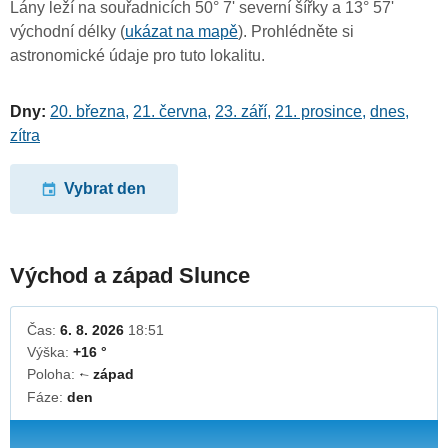
Lány leží na souřadnicích 50° 7' severní šířky a 13° 57'
východní délky (
ukázat na mapě
). Prohlédněte si
astronomické údaje pro tuto lokalitu.
Dny:
20. března
,
21. června
,
23. září
,
21. prosince
,
dnes
,
zítra
Vybrat den
Východ a západ Slunce
Čas:
6. 8. 2026
18:51
Výška:
+16 °
Poloha:
západ
↓
Fáze:
den