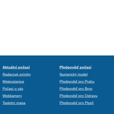
Aktuální počasí
Předpověď počasí
Radarové snímky
Numerický model
Meteostanice
Předpověď pro Prahu
Počasí u vás
Předpověď pro Brno
Webkamery
Předpověď pro Ostravu
Teplotní mapa
Předpověď pro Plzeň