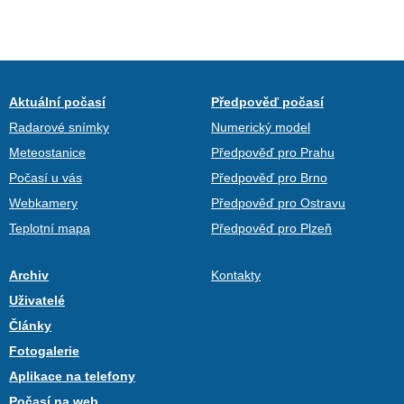
Aktuální počasí
Předpověď počasí
Radarové snímky
Numerický model
Meteostanice
Předpověď pro Prahu
Počasí u vás
Předpověď pro Brno
Webkamery
Předpověď pro Ostravu
Teplotní mapa
Předpověď pro Plzeň
Archiv
Kontakty
Uživatelé
Články
Fotogalerie
Aplikace na telefony
Počasí na web