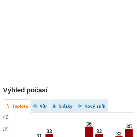
Výhled počasí
Teplota
Vítr
Srážky
Nový sníh
40
36
35
35
33
33
32
31