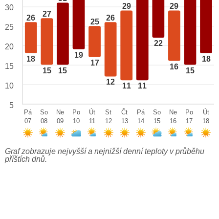
29
29
30
27
26
26
25
25
22
20
19
18
18
17
15
16
15
15
15
12
10
11
11
5
Pá
So
Ne
Po
Út
St
Čt
Pá
So
Ne
Po
Út
07
08
09
10
11
12
13
14
15
16
17
18
Graf zobrazuje nejvyšší a nejnižší denní teploty v průběhu
příštích dnů.