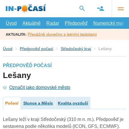
Přejít
na
hlavní
obsah
Úvod
Aktuálně
Radar
Předpověď
Numerický model
Převážně slunečno s letními teplotami
AKTUALITA:
Úvod
Předpověď počasí
Středočeský kraj
Lešany
PŘEDPOVĚĎ POČASÍ
Lešany
Označit jako domovské město
Počasí
Slunce a Měsíc
Kvalita ovzduší
Lešany leží v kraji Středočeský (310 m n. m.). Předpověď je
sestavena podle několika modelů (ICON, GFS, ECMWF).