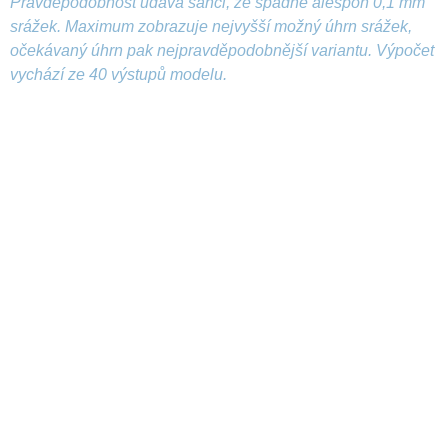
Pravděpodobnost udává šanci, že spadne alespoň 0,1 mm
srážek. Maximum zobrazuje nejvyšší možný úhrn srážek,
očekávaný úhrn pak nejpravděpodobnější variantu. Výpočet
vychází ze 40 výstupů modelu.