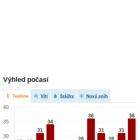
Výhled počasí
Teplota
Vítr
Srážky
Nový sníh
40
36
36
34
35
31
31
31
30
28
28