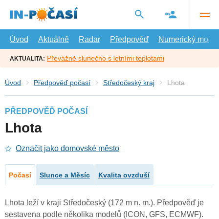
Přejít
na
hlavní
obsah
Úvod
Aktuálně
Radar
Předpověď
Numerický model
Převážně slunečno s letními teplotami
AKTUALITA:
Úvod
Předpověď počasí
Středočeský kraj
Lhota
PŘEDPOVĚĎ POČASÍ
Lhota
Označit jako domovské město
Počasí
Slunce a Měsíc
Kvalita ovzduší
Lhota leží v kraji Středočeský (172 m n. m.). Předpověď je
sestavena podle několika modelů (ICON, GFS, ECMWF).