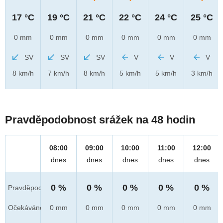
17 °C
19 °C
21 °C
22 °C
24 °C
25 °C
0 mm
0 mm
0 mm
0 mm
0 mm
0 mm
SV
SV
SV
V
V
V
8 km/h
7 km/h
8 km/h
5 km/h
5 km/h
3 km/h
Pravděpodobnost srážek na 48 hodin
08:00
09:00
10:00
11:00
12:00
dnes
dnes
dnes
dnes
dnes
0 %
0 %
0 %
0 %
0 %
Pravděpod.
Očekáváno
0 mm
0 mm
0 mm
0 mm
0 mm