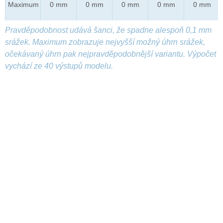
Maximum
0 mm
0 mm
0 mm
0 mm
0 mm
Pravděpodobnost udává šanci, že spadne alespoň 0,1 mm
srážek. Maximum zobrazuje nejvyšší možný úhrn srážek,
očekávaný úhrn pak nejpravděpodobnější variantu. Výpočet
vychází ze 40 výstupů modelu.