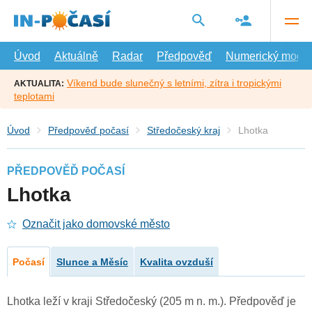
Přejít
na
hlavní
obsah
Úvod
Aktuálně
Radar
Předpověď
Numerický model
Víkend bude slunečný s letními, zítra i tropickými
AKTUALITA:
teplotami
Úvod
Předpověď počasí
Středočeský kraj
Lhotka
PŘEDPOVĚĎ POČASÍ
Lhotka
Označit jako domovské město
Počasí
Slunce a Měsíc
Kvalita ovzduší
Lhotka leží v kraji Středočeský (205 m n. m.). Předpověď je