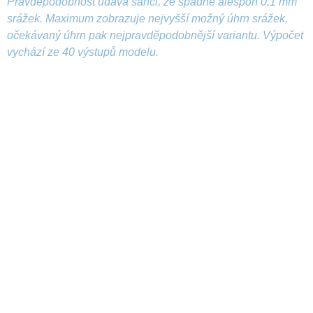
Pravděpodobnost udává šanci, že spadne alespoň 0,1 mm
srážek. Maximum zobrazuje nejvyšší možný úhrn srážek,
očekávaný úhrn pak nejpravděpodobnější variantu. Výpočet
vychází ze 40 výstupů modelu.