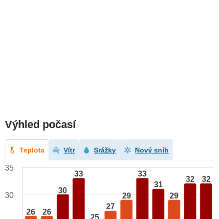
Výhled počasí
Teplota
Vítr
Srážky
Nový sníh
35
33
33
32
32
31
30
30
29
29
27
26
26
25