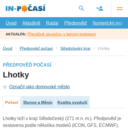
Přejít
na
hlavní
obsah
Úvod
Aktuálně
Radar
Předpověď
Numerický model
Převážně slunečno s letními teplotami
AKTUALITA:
Úvod
Předpověď počasí
Středočeský kraj
Lhotky
PŘEDPOVĚĎ POČASÍ
Lhotky
Označit jako domovské město
Počasí
Slunce a Měsíc
Kvalita ovzduší
Lhotky leží v kraji Středočeský (271 m n. m.). Předpověď je
sestavena podle několika modelů (ICON, GFS, ECMWF).