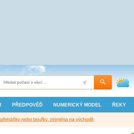
R
PŘEDPOVĚĎ
NUMERICKÝ
MODEL
ŘEKY
y přeháňky nebo bouřky, zejména na východě