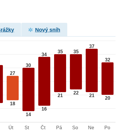
Srážky
Nový sníh
37
35
35
34
32
30
27
22
21
21
20
18
16
14
Út
St
Čt
Pá
So
Ne
Po