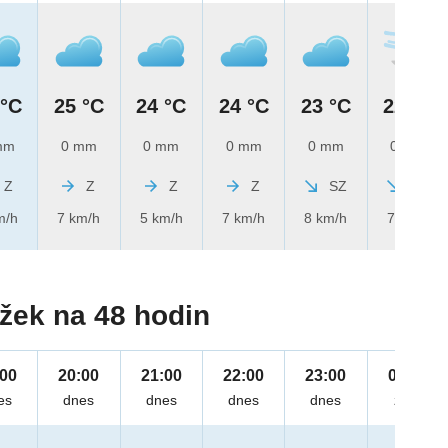
 °C
25 °C
24 °C
24 °C
23 °C
22 °C
mm
0 mm
0 mm
0 mm
0 mm
0 mm
Z
Z
Z
Z
SZ
SZ
m/h
7 km/h
5 km/h
7 km/h
8 km/h
7 km/h
žek na 48 hodin
:00
20:00
21:00
22:00
23:00
00:00
es
dnes
dnes
dnes
dnes
zítra