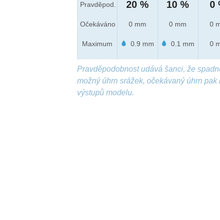
20 %
10 %
0
Pravděpod.
Očekáváno
0 mm
0 mm
0 
Maximum
0.9 mm
0.1 mm
0 
Pravděpodobnost udává šanci, že spadn
možný úhrn srážek, očekávaný úhrn pak 
výstupů modelu.