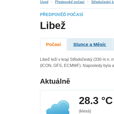
Úvod
Předpověď počasí
Středočeský k
PŘEDPOVĚĎ POČASÍ
Libež
Počasí
Slunce a Měsíc
Libež leží v kraji Středočeský (330 m n.
(ICON, GFS, ECMWF). Naposledy byla ak
Aktuálně
28.3 °C
(klesá)