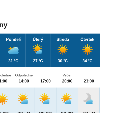
dny
Pondělí
Úterý
Středa
Čtvrtek
31 °C
27 °C
30 °C
34 °C
oledne
Odpoledne
Večer
1:00
14:00
17:00
20:00
23:00