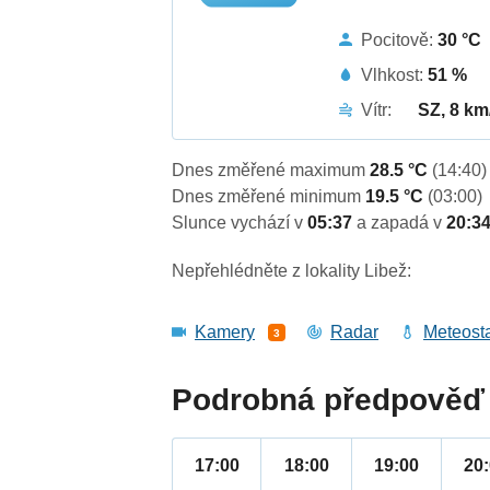
Pocitově:
30 °C
Vlhkost:
51 %
Vítr:
SZ, 8 km
Dnes změřené maximum
28.5 °C
(14:40)
Dnes změřené minimum
19.5 °C
(03:00)
Slunce vychází v
05:37
a zapadá v
20:3
Nepřehlédněte z lokality Libež:
Kamery
Radar
Meteost
3
Podrobná předpověď 
17:00
18:00
19:00
20