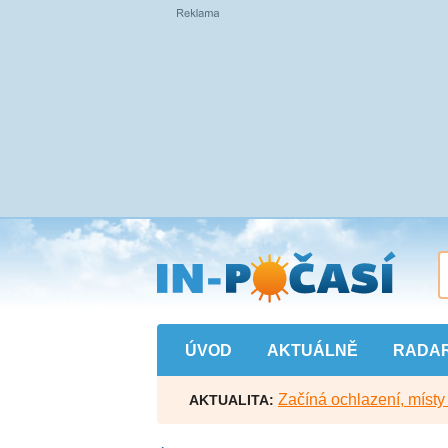
Přejít
na
hlavní
obsah
ÚVOD
AKTUÁLNĚ
RADA
Začíná ochlazení, míst
AKTUALITA: