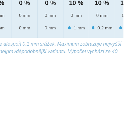
 %
0 %
0 %
10 %
10 %
10 %
mm
0 mm
0 mm
0 mm
0 mm
0 mm
mm
0 mm
0 mm
1 mm
0.2 mm
3 mm
e alespoň 0,1 mm srážek. Maximum zobrazuje nejvyšší
nejpravděpodobnější variantu. Výpočet vychází ze 40