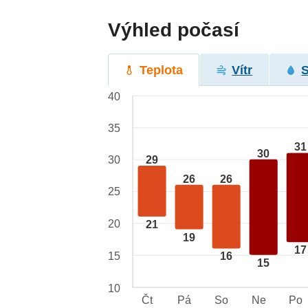
Výhled počasí
Teplota
Vítr
40
35
31
30
29
30
26
26
25
20
21
19
17
15
16
15
10
Čt
Pá
So
Ne
Po