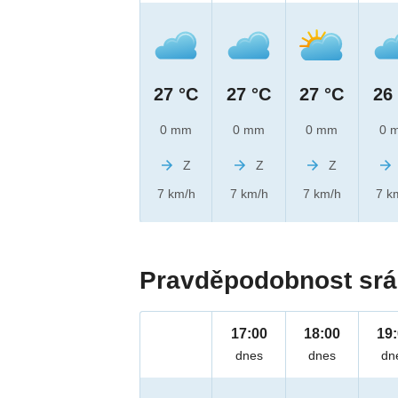
27 °C
27 °C
27 °C
26
0 mm
0 mm
0 mm
0 
Z
Z
Z
7 km/h
7 km/h
7 km/h
7 k
Pravděpodobnost srá
17:00
18:00
19
dnes
dnes
dn