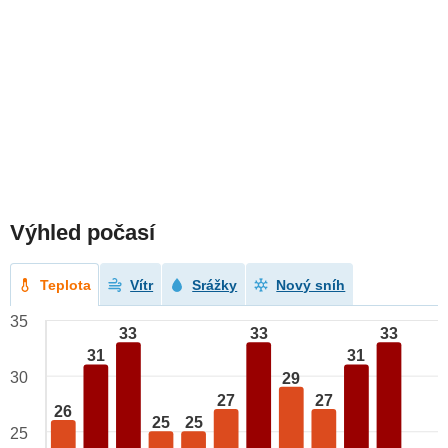
Výhled počasí
Teplota
Vítr
Srážky
Nový sníh
35
33
33
33
31
31
30
29
27
27
26
25
25
25