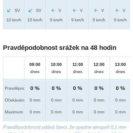
SV
SV
V
V
V
V
10 km/h
10 km/h
9 km/h
9 km/h
9 km/h
9 km/h
Pravděpodobnost srážek na 48 hodin
09:00
10:00
11:00
12:00
13:00
dnes
dnes
dnes
dnes
dnes
0 %
0 %
0 %
0 %
0 %
Pravděpod.
Očekáváno
0 mm
0 mm
0 mm
0 mm
0 mm
Maximum
0 mm
0 mm
0 mm
0 mm
0 mm
Pravděpodobnost udává šanci, že spadne alespoň 0,1 mm