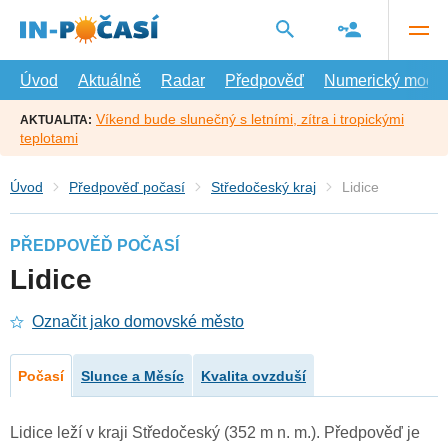
Přejít
na
hlavní
obsah
Úvod
Aktuálně
Radar
Předpověď
Numerický model
Víkend bude slunečný s letními, zítra i tropickými
AKTUALITA:
teplotami
Úvod
Předpověď počasí
Středočeský kraj
Lidice
PŘEDPOVĚĎ POČASÍ
Lidice
Označit jako domovské město
Počasí
Slunce a Měsíc
Kvalita ovzduší
Lidice leží v kraji Středočeský (352 m n. m.). Předpověď je