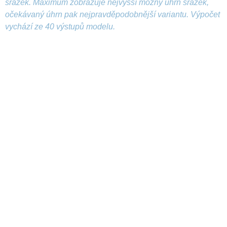
srážek. Maximum zobrazuje nejvyšší možný úhrn srážek,
očekávaný úhrn pak nejpravděpodobnější variantu. Výpočet
vychází ze 40 výstupů modelu.