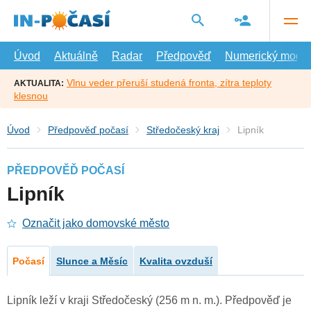
Přejít
na
hlavní
obsah
Úvod
Aktuálně
Radar
Předpověď
Numerický model
Vlnu veder přeruší studená fronta, zítra teploty
AKTUALITA:
klesnou
Úvod
Předpověď počasí
Středočeský kraj
Lipník
PŘEDPOVĚĎ POČASÍ
Lipník
Označit jako domovské město
Počasí
Slunce a Měsíc
Kvalita ovzduší
Lipník leží v kraji Středočeský (256 m n. m.). Předpověď je