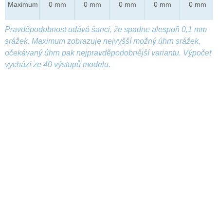
Maximum
0 mm
0 mm
0 mm
0 mm
0 mm
Pravděpodobnost udává šanci, že spadne alespoň 0,1 mm
srážek. Maximum zobrazuje nejvyšší možný úhrn srážek,
očekávaný úhrn pak nejpravděpodobnější variantu. Výpočet
vychází ze 40 výstupů modelu.