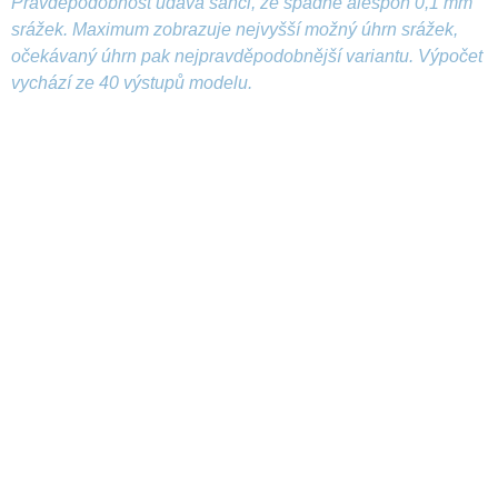
Pravděpodobnost udává šanci, že spadne alespoň 0,1 mm
srážek. Maximum zobrazuje nejvyšší možný úhrn srážek,
očekávaný úhrn pak nejpravděpodobnější variantu. Výpočet
vychází ze 40 výstupů modelu.