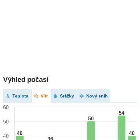
Výhled počasí
Teplota
Vítr
Srážky
Nový sníh
60
54
50
50
40
40
40
36