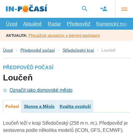
Přejít
na
hlavní
obsah
Úvod
Aktuálně
Radar
Předpověď
Numerický model
Převážně slunečno s letními teplotami
AKTUALITA:
Úvod
Předpověď počasí
Středočeský kraj
Loučeň
PŘEDPOVĚĎ POČASÍ
Loučeň
Označit jako domovské město
Počasí
Slunce a Měsíc
Kvalita ovzduší
Loučeň leží v kraji Středočeský (258 m n. m.). Předpověď je
sestavena podle několika modelů (ICON, GFS, ECMWF).