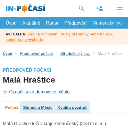
Přejít
na
hlavní
obsah
Úvod
Aktuálně
Radar
Předpověď
Numerický model
Začíná ochlazení, místy přeháňky nebo bouřky,
AKTUALITA:
zejména na východě
Úvod
Předpověď počasí
Středočeský kraj
Malá Hraštice
PŘEDPOVĚĎ POČASÍ
Malá Hraštice
Označit jako domovské město
Počasí
Slunce a Měsíc
Kvalita ovzduší
Malá Hraštice leží v kraji Středočeský (358 m n. m.).