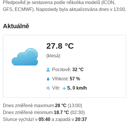
Předpověď je sestavena podle několika modelů (ICON,
GFS, ECMWF). Naposledy byla aktualizována dnes v 13:00.
Aktuálně
27.8 °C
(klesá)
Pocitově:
32 °C
Vlhkost:
57 %
Vítr:
S, 0 km/h
Dnes změřené maximum
28 °C
(13:00)
Dnes změřené minimum
18.7 °C
(02:30)
Slunce vychází v
05:40
a zapadá v
20:37