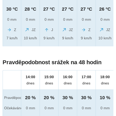
30 °C
28 °C
27 °C
27 °C
27 °C
26 °C
0 mm
0 mm
0 mm
0 mm
0 mm
0 mm
Z
JZ
J
JZ
Z
JZ
7 km/h
10 km/h
9 km/h
9 km/h
9 km/h
10 km/h
Pravděpodobnost srážek na 48 hodin
14:00
15:00
16:00
17:00
18:00
dnes
dnes
dnes
dnes
dnes
20 %
20 %
30 %
30 %
10 %
Pravděpod.
Očekáváno
0 mm
0 mm
0 mm
0 mm
0 mm