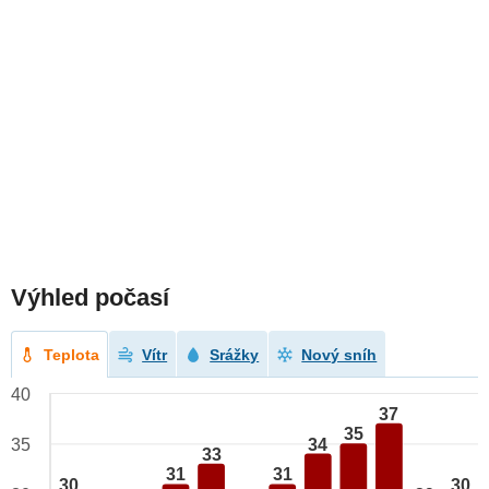
Výhled počasí
Teplota
Vítr
Srážky
Nový sníh
40
37
35
34
35
33
31
31
30
30