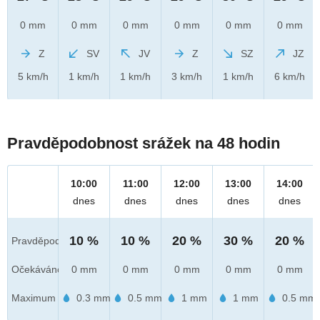
0 mm
0 mm
0 mm
0 mm
0 mm
0 mm
Z
SV
JV
Z
SZ
JZ
5 km/h
1 km/h
1 km/h
3 km/h
1 km/h
6 km/h
Pravděpodobnost srážek na 48 hodin
10:00
11:00
12:00
13:00
14:00
dnes
dnes
dnes
dnes
dnes
10 %
10 %
20 %
30 %
20 %
Pravděpod.
Očekáváno
0 mm
0 mm
0 mm
0 mm
0 mm
Maximum
0.3 mm
0.5 mm
1 mm
1 mm
0.5 mm