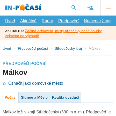
Přejít
na
hlavní
obsah
Úvod
Aktuálně
Radar
Předpověď
Numerický model
Začíná ochlazení, místy přeháňky nebo bouřky,
AKTUALITA:
zejména na východě
Úvod
Předpověď počasí
Středočeský kraj
Málkov
PŘEDPOVĚĎ POČASÍ
Málkov
Označit jako domovské město
Počasí
Slunce a Měsíc
Kvalita ovzduší
Málkov leží v kraji Středočeský (390 m n. m.). Předpověď je