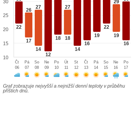
29
30
27
27
26
25
22
22
20
19
19
18
18
17
15
16
16
14
14
12
10
Čt
Pá
So
Ne
Po
Út
St
Čt
Pá
So
Ne
Po
06
07
08
09
10
11
12
13
14
15
16
17
Graf zobrazuje nejvyšší a nejnižší denní teploty v průběhu
příštích dnů.