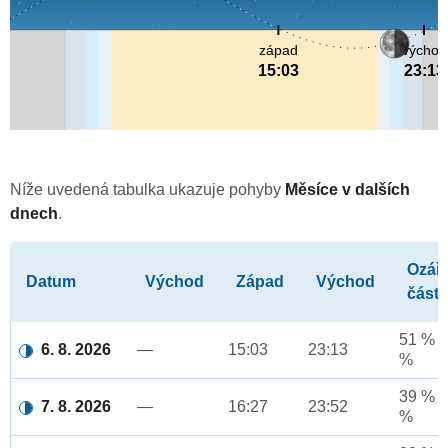
západ
východ
15:03
23:13
Níže uvedená tabulka ukazuje pohyby
Měsíce v dalších
dnech
.
Ozář
Datum
Východ
Západ
Východ
část
51 % a
6. 8. 2026
—
15:03
23:13
%
39 % a
7. 8. 2026
—
16:27
23:52
%