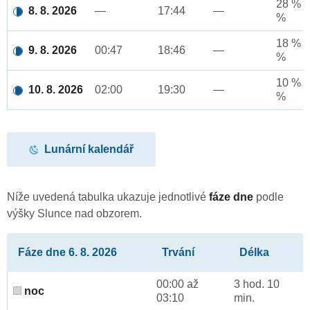
28 % a
8. 8. 2026
—
17:44
—
%
18 % a
9. 8. 2026
00:47
18:46
—
%
10 % a
10. 8. 2026
02:00
19:30
—
%
Lunární kalendář
Níže uvedená tabulka ukazuje jednotlivé
fáze dne
podle
výšky Slunce nad obzorem.
Fáze dne 6. 8. 2026
Trvání
Délka
00:00 až
3 hod. 10
noc
03:10
min.