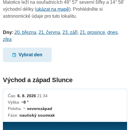
Malotice leží na souřadnicích 49° 57' severní šířky a 14° 58'
východní délky (
ukázat na mapě
). Prohlédněte si
astronomické údaje pro tuto lokalitu.
Dny:
20. března
,
21. června
,
23. září
,
21. prosince
,
dnes
,
zítra
Vybrat den
Východ a západ Slunce
Čas:
6. 8. 2026
21:34
Výška:
−8 °
Poloha:
severozápad
↓
Fáze:
nautický soumrak