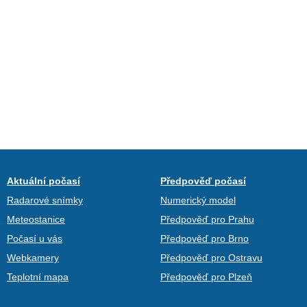
Aktuální počasí
Předpověď počasí
Radarové snímky
Numerický model
Meteostanice
Předpověď pro Prahu
Počasí u vás
Předpověď pro Brno
Webkamery
Předpověď pro Ostravu
Teplotní mapa
Předpověď pro Plzeň