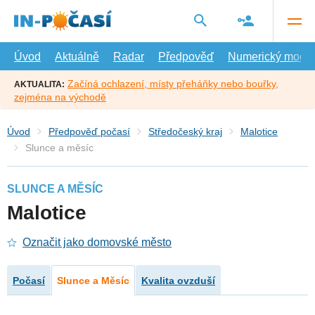
Přejít
na
hlavní
obsah
Úvod
Aktuálně
Radar
Předpověď
Numerický model
Začíná ochlazení, místy přeháňky nebo bouřky,
AKTUALITA:
zejména na východě
Úvod
Předpověď počasí
Středočeský kraj
Malotice
Slunce a měsíc
SLUNCE A MĚSÍC
Malotice
Označit jako domovské město
Počasí
Slunce a Měsíc
Kvalita ovzduší