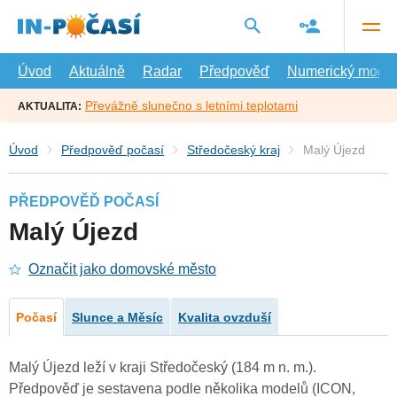
Přejít
na
hlavní
obsah
Úvod
Aktuálně
Radar
Předpověď
Numerický model
Převážně slunečno s letními teplotami
AKTUALITA:
Úvod
Předpověď počasí
Středočeský kraj
Malý Újezd
PŘEDPOVĚĎ POČASÍ
Malý Újezd
Označit jako domovské město
Počasí
Slunce a Měsíc
Kvalita ovzduší
Malý Újezd leží v kraji Středočeský (184 m n. m.).
Předpověď je sestavena podle několika modelů (ICON,