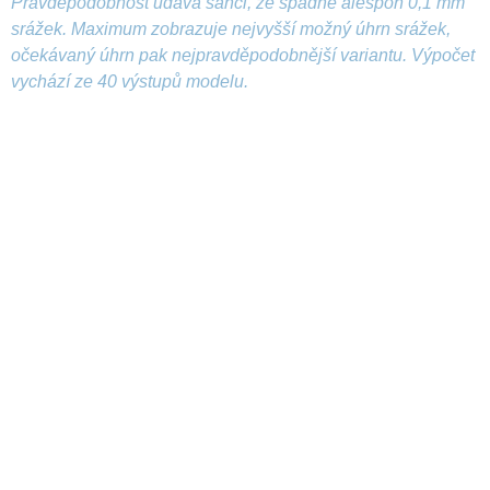
Pravděpodobnost udává šanci, že spadne alespoň 0,1 mm
srážek. Maximum zobrazuje nejvyšší možný úhrn srážek,
očekávaný úhrn pak nejpravděpodobnější variantu. Výpočet
vychází ze 40 výstupů modelu.