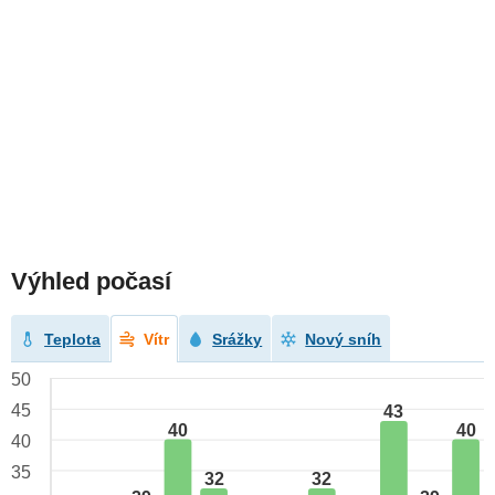
Výhled počasí
Teplota
Vítr
Srážky
Nový sníh
50
45
43
40
40
40
35
32
32