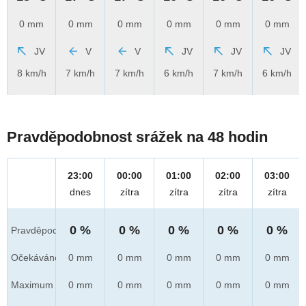
0 mm
0 mm
0 mm
0 mm
0 mm
0 mm
JV
V
V
JV
JV
JV
8 km/h
7 km/h
7 km/h
6 km/h
7 km/h
6 km/h
Pravděpodobnost srážek na 48 hodin
23:00
00:00
01:00
02:00
03:00
dnes
zítra
zítra
zítra
zítra
0 %
0 %
0 %
0 %
0 %
Pravděpod.
Očekáváno
0 mm
0 mm
0 mm
0 mm
0 mm
Maximum
0 mm
0 mm
0 mm
0 mm
0 mm