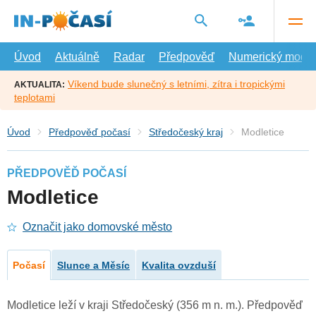
Přejít
na
hlavní
obsah
Úvod
Aktuálně
Radar
Předpověď
Numerický model
Víkend bude slunečný s letními, zítra i tropickými
AKTUALITA:
teplotami
Úvod
Předpověď počasí
Středočeský kraj
Modletice
PŘEDPOVĚĎ POČASÍ
Modletice
Označit jako domovské město
Počasí
Slunce a Měsíc
Kvalita ovzduší
Modletice leží v kraji Středočeský (356 m n. m.). Předpověď