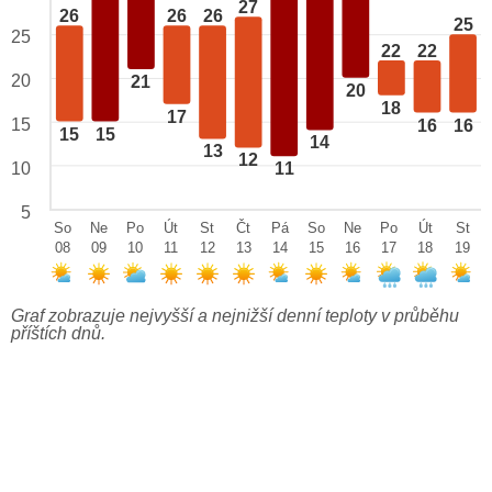
27
26
26
26
25
25
22
22
20
21
20
18
17
15
16
16
15
15
14
13
12
10
11
5
So
Ne
Po
Út
St
Čt
Pá
So
Ne
Po
Út
St
08
09
10
11
12
13
14
15
16
17
18
19
Graf zobrazuje nejvyšší a nejnižší denní teploty v průběhu
příštích dnů.