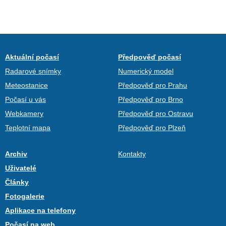
Aktuální počasí
Předpověď počasí
Radarové snímky
Numerický model
Meteostanice
Předpověď pro Prahu
Počasí u vás
Předpověď pro Brno
Webkamery
Předpověď pro Ostravu
Teplotní mapa
Předpověď pro Plzeň
Archiv
Kontakty
Uživatelé
Články
Fotogalerie
Aplikace na telefony
Počasí na web