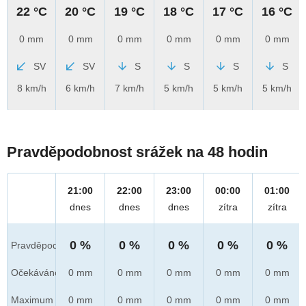
22 °C
20 °C
19 °C
18 °C
17 °C
16 °C
0 mm
0 mm
0 mm
0 mm
0 mm
0 mm
SV
SV
S
S
S
S
8 km/h
6 km/h
7 km/h
5 km/h
5 km/h
5 km/h
Pravděpodobnost srážek na 48 hodin
21:00
22:00
23:00
00:00
01:00
dnes
dnes
dnes
zítra
zítra
0 %
0 %
0 %
0 %
0 %
Pravděpod.
Očekáváno
0 mm
0 mm
0 mm
0 mm
0 mm
Maximum
0 mm
0 mm
0 mm
0 mm
0 mm