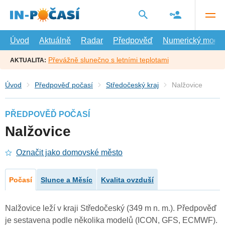
Přejít
na
hlavní
obsah
Úvod
Aktuálně
Radar
Předpověď
Numerický model
Převážně slunečno s letními teplotami
AKTUALITA:
Úvod
Předpověď počasí
Středočeský kraj
Nalžovice
PŘEDPOVĚĎ POČASÍ
Nalžovice
Označit jako domovské město
Počasí
Slunce a Měsíc
Kvalita ovzduší
Nalžovice leží v kraji Středočeský (349 m n. m.). Předpověď
je sestavena podle několika modelů (ICON, GFS, ECMWF).