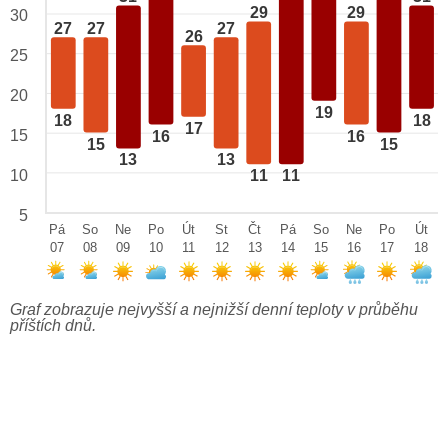
29
29
30
27
27
27
26
25
20
19
18
18
17
15
16
16
15
15
13
13
10
11
11
5
Pá
So
Ne
Po
Út
St
Čt
Pá
So
Ne
Po
Út
07
08
09
10
11
12
13
14
15
16
17
18
Graf zobrazuje nejvyšší a nejnižší denní teploty v průběhu
příštích dnů.