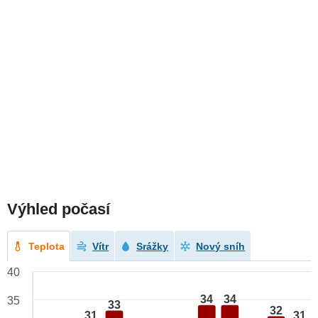
Výhled počasí
Teplota
Vítr
Srážky
Nový sníh
40
34
34
35
33
32
31
31