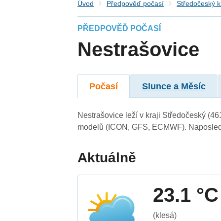
Úvod
Předpověď počasí
Středočeský k
PŘEDPOVĚĎ POČASÍ
Nestrašovice
Počasí
Slunce a Měsíc
Nestrašovice leží v kraji Středočeský (4
modelů (ICON, GFS, ECMWF). Naposledy 
Aktuálně
23.1 °C
(klesá)