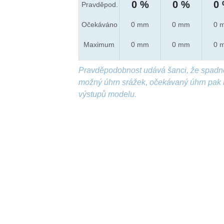
0 %
0 %
0
Pravděpod.
Očekáváno
0 mm
0 mm
0 
Maximum
0 mm
0 mm
0 
Pravděpodobnost udává šanci, že spadn
možný úhrn srážek, očekávaný úhrn pak 
výstupů modelu.