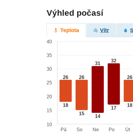
Výhled počasí
Teplota
Vítr
40
35
32
31
30
26
26
26
25
20
18
18
17
15
15
14
10
Pá
So
Ne
Po
Út