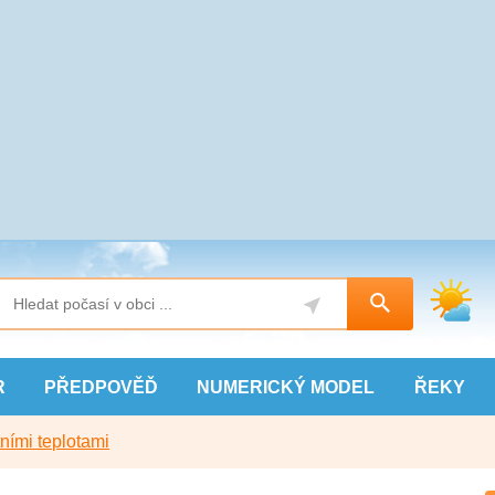
R
PŘEDPOVĚĎ
NUMERICKÝ
MODEL
ŘEKY
ními teplotami