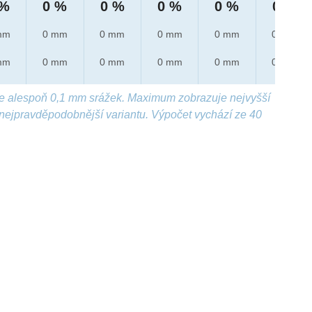
 %
0 %
0 %
0 %
0 %
0 %
mm
0 mm
0 mm
0 mm
0 mm
0 mm
mm
0 mm
0 mm
0 mm
0 mm
0 mm
e alespoň 0,1 mm srážek. Maximum zobrazuje nejvyšší
nejpravděpodobnější variantu. Výpočet vychází ze 40