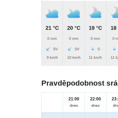
21 °C
20 °C
19 °C
18
0 mm
0 mm
0 mm
0 
SV
SV
S
9 km/h
10 km/h
11 km/h
11 
Pravděpodobnost srá
21:00
22:00
23
dnes
dnes
dn