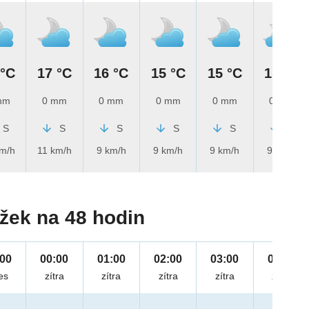
 °C
17 °C
16 °C
15 °C
15 °C
15 °C
mm
0 mm
0 mm
0 mm
0 mm
0 mm
S
S
S
S
S
S
km/h
11 km/h
9 km/h
9 km/h
9 km/h
9 km/h
žek na 48 hodin
:00
00:00
01:00
02:00
03:00
04:00
es
zítra
zítra
zítra
zítra
zítra