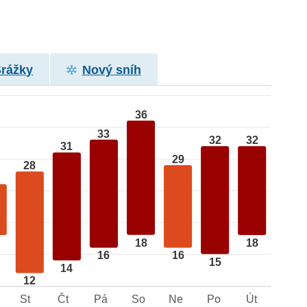
Srážky
Nový sníh
36
33
32
32
31
29
28
18
18
16
16
15
14
12
St
Čt
Pá
So
Ne
Po
Út