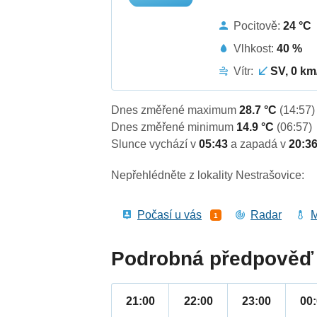
Pocitově:
24 °C
Vlhkost:
40 %
Vítr:
SV, 0 km
Dnes změřené maximum
28.7 °C
(14:57)
Dnes změřené minimum
14.9 °C
(06:57)
Slunce vychází v
05:43
a zapadá v
20:3
Nepřehlédněte z lokality Nestrašovice:
Počasí u vás
Radar
M
1
Podrobná předpověď 
21:00
22:00
23:00
00