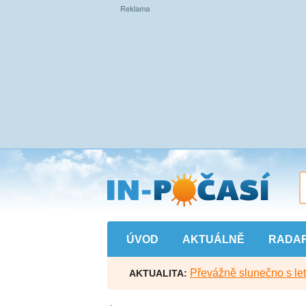
Přejít
na
hlavní
obsah
ÚVOD
AKTUÁLNĚ
RADA
Převážně slunečno s let
AKTUALITA: